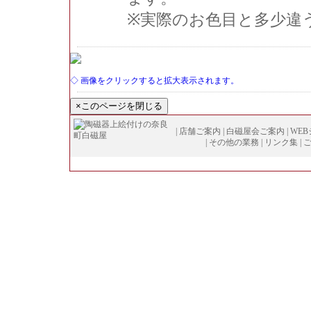
※実際のお色目と多少違
◇ 画像をクリックすると拡大表示されます。
|
店舗ご案内
|
白磁屋会ご案内
|
WE
|
その他の業務
|
リンク集
|
Copyright (
C
)