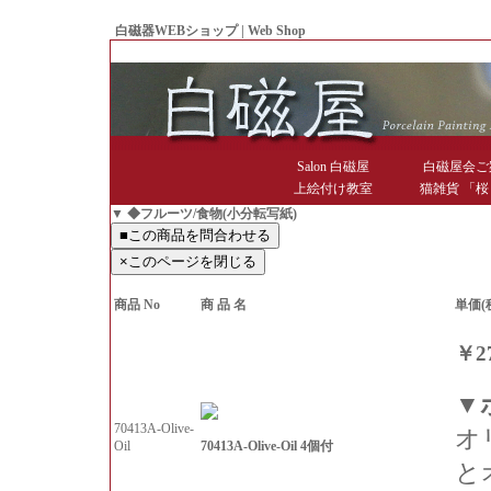
白磁器WEBショップ | Web Shop
● Since1998 Hakujiya
Salon 白磁屋
白磁屋会ご
上絵付け教室
猫雑貨 「桜
▼ ◆フルーツ/食物(小分転写紙)
商品 No
商 品 名
単価(
￥2
▼
70413A-Olive-
オ
70413A-Olive-Oil 4個付
Oil
と