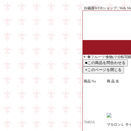
白磁器WEBショップ | Web Sh
● Since1998 Hakujiya
▼ ◆フルーツ/食物(小分転写紙
商品 No
商 品 名
70483A
マカロンＬ サイ