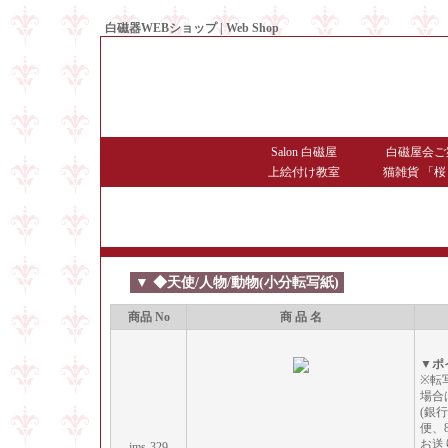
白磁器WEBショップ | Web Shop
● Since1998 Hakujiya
Salon 白磁屋
白磁屋会ご
上絵付け教室
猫雑貨 「桜
▼ ◆天使/人物/動物(小分転写紙)
商品 No
商 品 名
▼ポ
※転
場合
(銀
便、
お送
jms-329