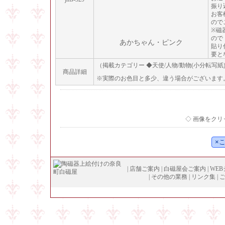
振り
お客
ので
※磁
ので
あかちゃん・ピンク
貼り
要と
（掲載カテゴリー ◆天使/人物/動物(小分転写紙
商品詳細
※実際のお色目と多少、違う場合がございます
◇ 画像をク
|
店舗ご案内
|
白磁屋会ご案内
|
WE
|
その他の業務
|
リンク集
|
Copyright (
C
)