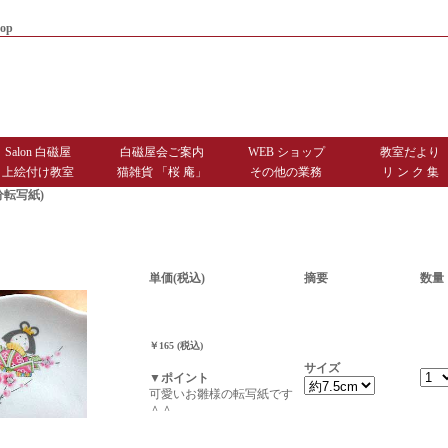
op
|
商品お届けまでのご案内
|
お問
Salon 白磁屋
白磁屋会ご案内
WEB ショップ
教室だより
上絵付け教室
猫雑貨 「桜 庵」
その他の業務
リ ン ク 集
分転写紙)
単価(税込)
摘要
数量
￥165 (税込)
サイズ
▼ポイント
可愛いお雛様の転写紙です
＾＾