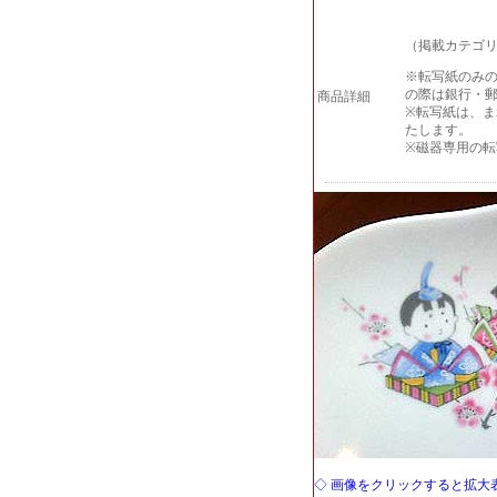
（掲載カテゴリ
※転写紙のみの
の際は銀行・
商品詳細
※転写紙は、
たします。
※磁器専用の転写
◇ 画像をクリックすると拡大