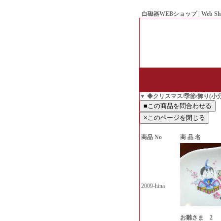
白磁器WEBショップ | Web Sh
● Since1998 Hakujiya
▼ ◆クリスマス/季節/飾り(小
商品 No
商 品 名
2009-hina
お雛さま 2