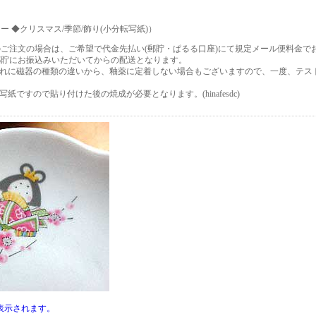
ー ◆クリスマス/季節/飾り(小分転写紙)）
ご注文の場合は、ご希望で代金先払い(郵貯・ぱるる口座)にて規定メール便料金で
郵貯にお振込みいただいてからの配送となります。
まれに磁器の種類の違いから、釉薬に定着しない場合もございますので、一度、テス
紙ですので貼り付けた後の焼成が必要となります。(hinafesdc)
表示されます。