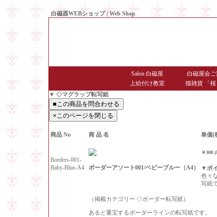
白磁器WEBショップ | Web Shop
● Since1998 Hakujiya
Salon 白磁屋
白磁屋会ご
上絵付け教室
猫雑貨 「桜
▼ ◇マグラップ転写紙
商品 No
商 品 名
単価(
￥308 
Borders-001-
ボーダーアソート001/ベビーブルー（A4）
Baby-Blue-A4
▼ポ
色々
写紙
（掲載カテゴリー ◇ボーダー転写紙）
あると重宝するボーダーラインの転写紙です。