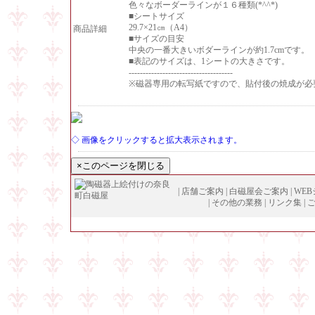
色々なボーダーラインが１６種類(*^^*)
■シートサイズ
29.7×21㎝（A4）
商品詳細
■サイズの目安
中央の一番大きいボダーラインが約1.7cmです。
■表記のサイズは、1シートの大きさです。
-------------------------------------
※磁器専用の転写紙ですので、貼付後の焼成が必
◇ 画像をクリックすると拡大表示されます。
|
店舗ご案内
|
白磁屋会ご案内
|
WE
|
その他の業務
|
リンク集
|
Copyright (
C
)