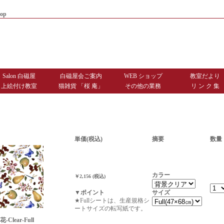
op
|
商品お届けまでのご案内
|
お問
Salon 白磁屋
白磁屋会ご案内
WEB ショップ
教室だより
上絵付け教室
猫雑貨 「桜 庵」
その他の業務
リ ン ク 集
単価(税込)
摘要
数量
カラー
￥2,156 (税込)
サイズ
▼ポイント
★Fullシートは、生産規格シ
ートサイズの転写紙です。
Clear-Full