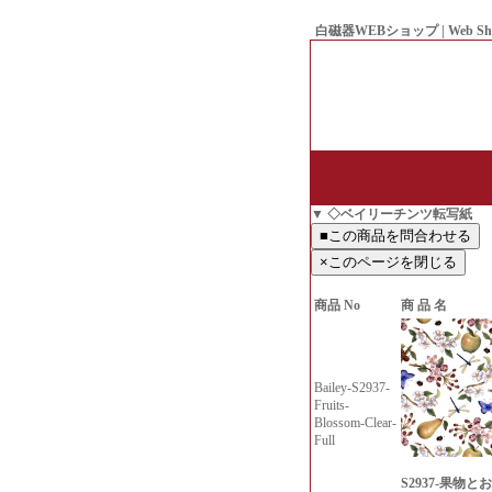
白磁器WEBショップ | Web Sh
● Since1998 Hakujiya
▼ ◇ベイリーチンツ転写紙
商品 No
商 品 名
Bailey-S2937-
Fruits-
Blossom-Clear-
Full
S2937-果物とお花-