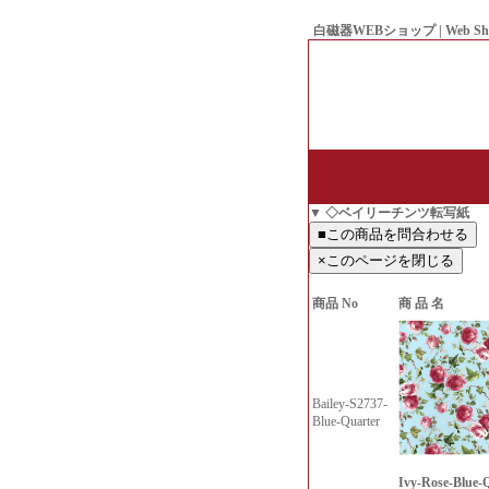
白磁器WEBショップ | Web Sh
● Since1998 Hakujiya
▼ ◇ベイリーチンツ転写紙
商品 No
商 品 名
Bailey-S2737-
Blue-Quarter
Ivy-Rose-Blue-