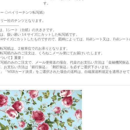
す。
ー ◇ベイリーチンツ転写紙）
イリー社のチンツとなります。
-----------------
は、1シート（台紙）の大きさです。
シートは、扱い易い 1/4 サイズにカットした転写紙です。
を1/4サイズにカットしたものですので、図柄によっては、Halfシート又は、Fullシ
rシート転写紙は、２枚単位でのお承りとなります。
rシート転写紙のみのご注文は、くろねこメール便にてお届けいたします。
について】重要！
シート転写紙のみのご注文で、メール便発送の場合、代金のお支払い方法は「金融機関振
が、お支払い方法は「銀行振込」「郵貯振込」を必ずご選択下さいませ。
」「WEBカード決済」をご選択された場合の送料は、白磁屋送料規定を適用させて