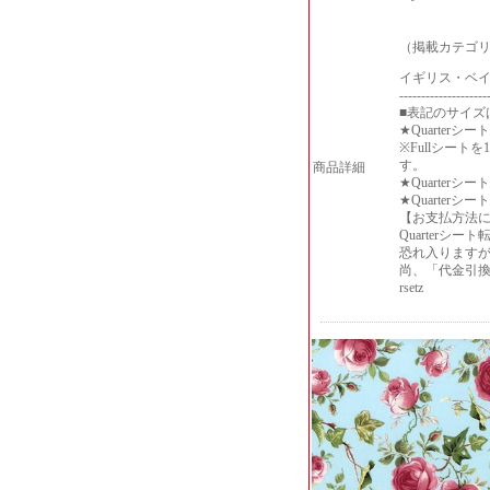
（掲載カテゴリ
イギリス・ベ
--------------------
■表記のサイズ
★Quarter
※Fullシート
す。
商品詳細
★Quarte
★Quarte
【お支払方法
Quarter
恐れ入ります
尚、「代金引換
rsetz