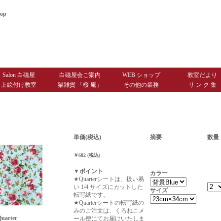
op
|
商品お届けまでのご案内
|
お問
Salon 白磁屋
白磁屋会ご案内
WEB ショップ
教室だより
上絵付け教室
猫雑貨 「桜 庵」
その他の業務
リ ン ク 集
単価(税込)
摘要
数量
￥682 (税込)
▼ポイント
カラー
★Quarterシートは、扱い易
い 1/4 サイズにカットした
サイズ
転写紙です。
★Quarterシートの転写紙の
みのご注文は、くろねこメ
Quarter
ール便にてお届けいたしま