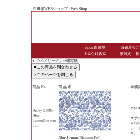
白磁器WEBショップ | Web Shop
● Since1998 Hakujiya
Salon 白磁屋
白磁屋会ご
上絵付け教室
猫雑貨 「桜
▼ ◇ベイリーチンツ転写紙
商品 No
商 品 名
単価(
￥2,15
Bailey-S3085-
Blue-
▼ポ
LemonBlossom-
★Fu
Full
シー
す。
Blue-Lemon-Blossom-Full