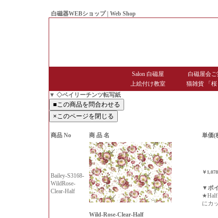
白磁器WEBショップ | Web Shop
● Since1998 Hakujiya
Salon 白磁屋
白磁屋会ご
上絵付け教室
猫雑貨 「桜
▼ ◇ベイリーチンツ転写紙
商品 No
商 品 名
単価(
￥1,07
Bailey-S3168-
WildRose-
▼ポ
Clear-Half
★Ha
にカ
Wild-Rose-Clear-Half