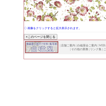
◇ 画像をクリックすると拡大表示されます。
|
店舗ご案内
|
白磁屋会ご案内
|
WE
|
その他の業務
|
リンク集
|
Copyright (
C
)