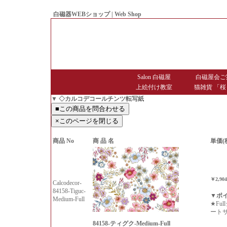
白磁器WEBショップ | Web Shop
● Since1998 Hakujiya
Salon 白磁屋
白磁屋会ご
上絵付け教室
猫雑貨 「桜
▼ ◇カルコデコールチンツ転写紙
商品 No
商 品 名
単価(
￥2,90
Calcodecor-
84158-Tiguc-
▼ポ
Medium-Full
★Fu
ート
84158-ティグク-Medium-Full