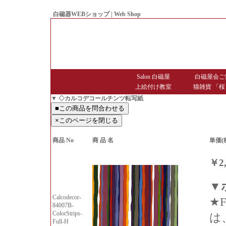
白磁器WEBショップ | Web Shop
● Since1998 Hakujiya
Salon 白磁屋
白磁屋会ご
上絵付け教室
猫雑貨 「桜
▼ ◇カルコデコールチンツ転写紙
商品 No
商 品 名
単価(
￥2,
▼
Calcodecor-
★F
84007B-
ColorStrips-
は
Full-H