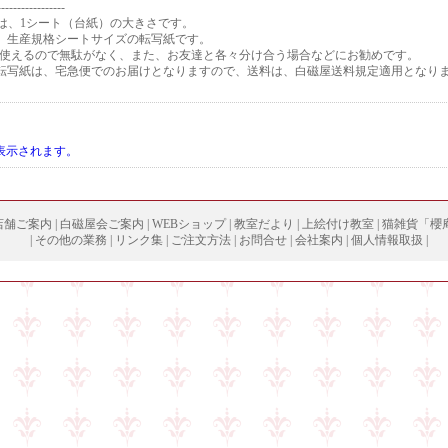
-----------------
は、1シート（台紙）の大きさです。
トは、生産規格シートサイズの転写紙です。
に使えるので無駄がなく、また、お友達と各々分け合う場合などにお勧めです。
トの転写紙は、宅急便でのお届けとなりますので、送料は、白磁屋送料規定適用となり
表示されます。
店舗ご案内
|
白磁屋会ご案内
|
WEBショップ
|
教室だより
|
上絵付け教室
|
猫雑貨「櫻
|
その他の業務
|
リンク集
|
ご注文方法
|
お問合せ
|
会社案内
|
個人情報取扱
|
Copyright (
C
) 2003 hakujiya All right reserved