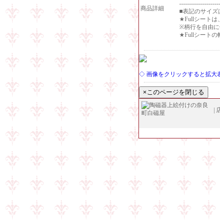
--------------------
商品詳細
■表記のサイズ
★Fullシー
※柄行を自由
★Fullシー
◇ 画像をクリックすると拡大
|