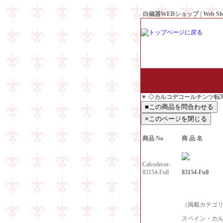
白磁器WEBショップ | Web Sh
● Since1998 Hakujiya
▼ ◇カルコデコールチンツ転
商品 No
商 品 名
Calcodecor-
83154-Full
83154-Full
（掲載カテゴリ
スペイン・カ