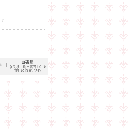
ます。
白磁屋
庵」
|
奈良県生駒市真弓4-9-10
TEL 0743-83-0540