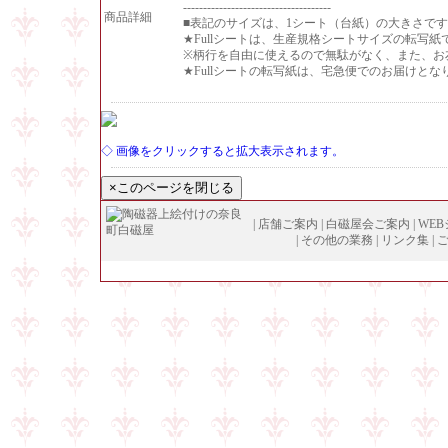
-------------------------------------
商品詳細
■表記のサイズは、1シート（台紙）の大きさで
★Fullシートは、生産規格シートサイズの転写紙
※柄行を自由に使えるので無駄がなく、また、お
★Fullシートの転写紙は、宅急便でのお届けと
◇ 画像をクリックすると拡大表示されます。
|
店舗ご案内
|
白磁屋会ご案内
|
WE
|
その他の業務
|
リンク集
|
Copyright (
C
)