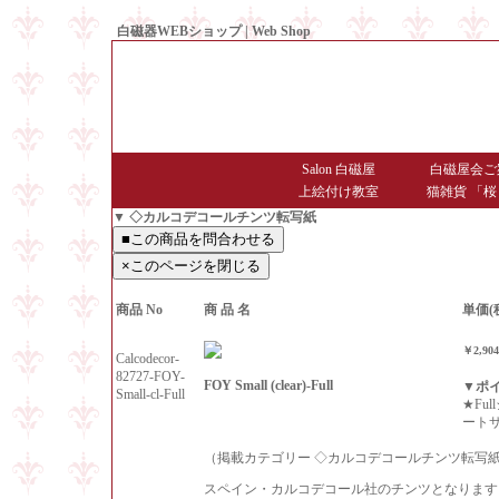
白磁器WEBショップ | Web Shop
● Since1998 Hakujiya
Salon 白磁屋
白磁屋会ご
上絵付け教室
猫雑貨 「桜
▼ ◇カルコデコールチンツ転写紙
商品 No
商 品 名
単価(
￥2,90
Calcodecor-
82727-FOY-
FOY Small (clear)-Full
▼ポ
Small-cl-Full
★Fu
ート
（掲載カテゴリー ◇カルコデコールチンツ転写
スペイン・カルコデコール社のチンツとなります