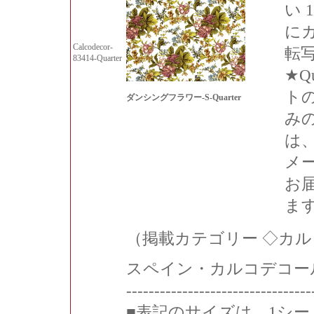
い 
に
Calcodecor-
転
83414-Quarter
★Qu
ト
ダンシングフラワー-S-Quarter
み
は
メ
お
ま
（掲載カテゴリー ◇カ
スペイン・カルコデコー
---------------------------------
■表記のサイズは、1シ