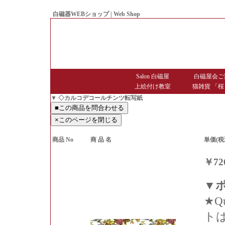
白磁器WEBショップ | Web Shop
● Since1998 Hakujiya
Salon 白磁屋
白磁屋会ご
上絵付け教室
猫雑貨 「桜
▼ ◇カルコデコールチンツ転写紙
商品 No
商 品 名
単価(税
￥72
▼
★Qu
ト