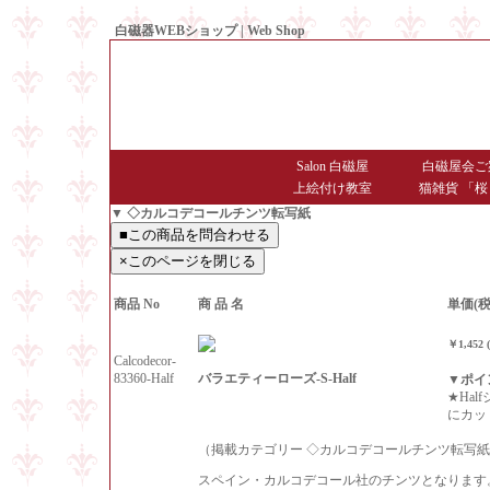
白磁器WEBショップ | Web Shop
● Since1998 Hakujiya
Salon 白磁屋
白磁屋会ご
上絵付け教室
猫雑貨 「桜
▼ ◇カルコデコールチンツ転写紙
商品 No
商 品 名
単価(税
￥1,452
Calcodecor-
バラエティーローズ-S-Half
83360-Half
▼ポイ
★Hal
にカッ
（掲載カテゴリー ◇カルコデコールチンツ転写
スペイン・カルコデコール社のチンツとなります