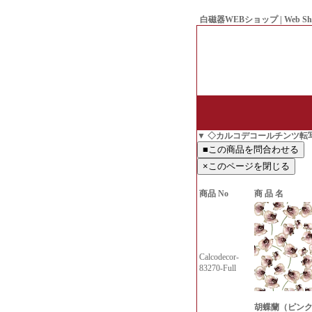
白磁器WEBショップ | Web Sh
● Since1998 Hakujiya
▼ ◇カルコデコールチンツ転
商品 No
商 品 名
Calcodecor-
83270-Full
胡蝶蘭（ピンク）-