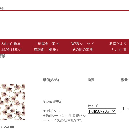
op
|
商品お届けまでのご案内
|
お問
Salon 白磁屋
白磁屋会ご案内
WEB ショップ
教室だより
上絵付け教室
猫雑貨 「桜 庵」
その他の業務
リ ン ク 集
写紙
単価(税込)
摘要
数量
￥2,904 (税込)
サイズ
▼ポイント
★Fullシートは、生産規格シ
ートサイズの転写紙です。
S-Full