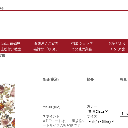
op
|
商品お届けまでのご案内
|
お問
Salon 白磁屋
白磁屋会ご案内
WEB ショップ
教室だより
上絵付け教室
猫雑貨 「桜 庵」
その他の業務
リ ン ク 集
写紙
単価(税込)
摘要
数量
カラー
￥2,904 (税込)
サイズ
▼ポイント
★Fullシートは、生産規格シ
ートサイズの転写紙です。