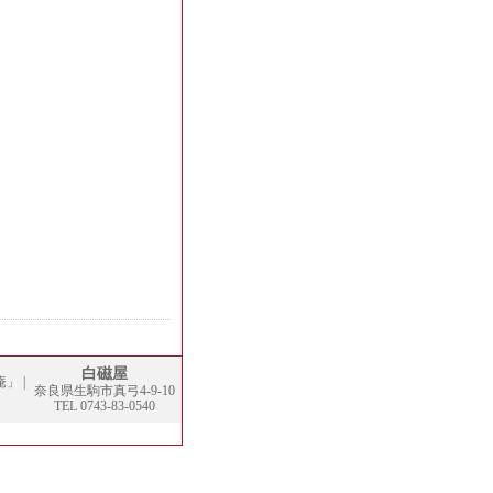
白磁屋
庵」
|
奈良県生駒市真弓4-9-10
TEL 0743-83-0540