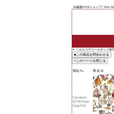
白磁器WEBショップ | Web Sh
● Since1998 Hakujiya
▼ ◇カルコデコールチンツ転
商品 No
商 品 名
Calcodecor-
82718-Floral-
Large-Full