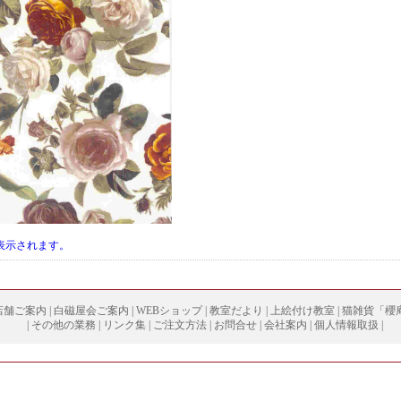
表示されます。
店舗ご案内
|
白磁屋会ご案内
|
WEBショップ
|
教室だより
|
上絵付け教室
|
猫雑貨「櫻
|
その他の業務
|
リンク集
|
ご注文方法
|
お問合せ
|
会社案内
|
個人情報取扱
|
Copyright (
C
) 2003 hakujiya All right reserved