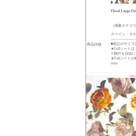
Floral Large-Ful
（掲載カテゴリ
スペイン・カ
--------------------
■表記のサイズ
商品詳細
★Fullシー
※柄行を自由
★Fullシー
rsetz