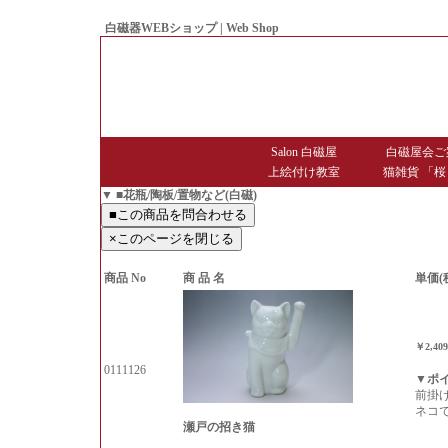
白磁器WEBショップ | Web Shop
● Since1998 Hakujiya
Salon 白磁屋
白磁屋会ご
上絵付け教室
猫雑貨 「桜
▼ ■花瓶/陶板/置物など(白磁)
商品 No
商 品 名
単価(
￥2,40
0111126
▼ポ
前掛
ネコ
瀬戸の招き猫