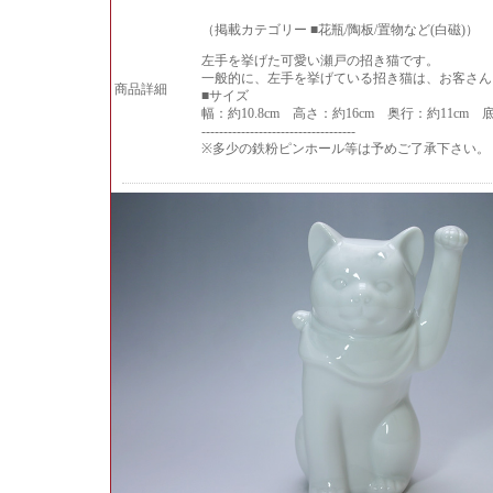
（掲載カテゴリー ■花瓶/陶板/置物など(白磁)）
左手を挙げた可愛い瀬戸の招き猫です。
一般的に、左手を挙げている招き猫は、お客さん
商品詳細
■サイズ
幅：約10.8cm 高さ：約16cm 奥行：約11cm 底
-----------------------------------
※多少の鉄粉ピンホール等は予めご了承下さい。