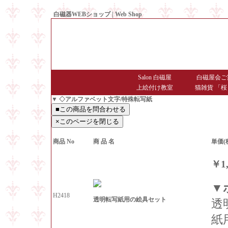
白磁器WEBショップ | Web Shop
● Since1998 Hakujiya
Salon 白磁屋
白磁屋会ご
上絵付け教室
猫雑貨 「桜
▼ ◇アルファベット文字/特殊転写紙
商品 No
商 品 名
単価(
￥1,
▼
H2418
透明転写紙用の絵具セット
透
紙