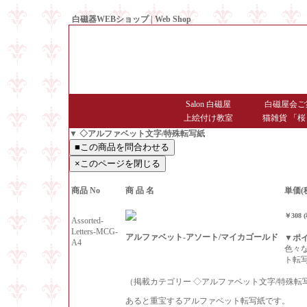
白磁器WEBショップ | Web Shop
● Since1998 Hakujiya
Salon 白磁屋
白磁屋会ご
上絵付け教室
猫雑貨 「桜
▼ ◇アルファベット文字/特殊転写紙
商品 No
商 品 名
単価(
￥308 
Assorted-
Letters-MCG-
アルファベット-アソート/マイカゴールド
▼ポ
A4
色々
ト転
（掲載カテゴリー ◇アルファベット文字/特殊転
あると重宝するアルファベット転写紙です。