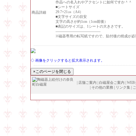
作品への名入れやアクセントに如何ですか＾＾
■シートサイズ
29.7×21㎝（A4）
商品詳細
■文字サイズの目安
文字の高さが約1cm（1cm前後）
■表記のサイズは、1シートの大きさです。
-------------------------------------
※磁器専用の転写紙ですので、貼付後の焼成が必
◇ 画像をクリックすると拡大表示されます。
|
店舗ご案内
|
白磁屋会ご案内
|
WE
|
その他の業務
|
リンク集
|
Copyright (
C
)