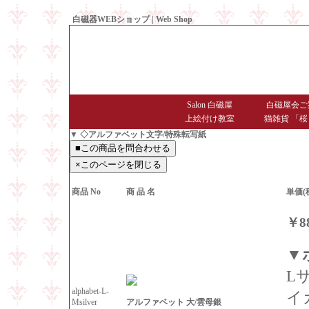
白磁器WEBショップ | Web Shop
● Since1998 Hakujiya
Salon 白磁屋
白磁屋会ご
上絵付け教室
猫雑貨 「桜
▼ ◇アルファベット文字/特殊転写紙
商品 No
商 品 名
単価(
￥8
▼
L
alphabet-L-
イ
アルファベット 大/雲母銀
Msilver