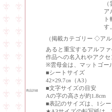
（
ア
ト
す
（掲載カテゴリー ◇ア
あると重宝するアルファ
作品への名入れやアクセ
※雲母金は、マットゴー
■シートサイズ
42×29.7㎝（A3）
■文字サイズの目安
商品詳細
Aの字の高さが約1.8cm
■表記のサイズは、1シ
★A3サイズの転写紙は