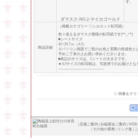
す。
ダマスク-NO.2-マイカゴールド
（掲載カテゴリー ◇シルエット転写紙）
色々使えるダマスク模様の転写紙です(*^_^*)
■シートサイズ
42×29.7㎝（A3）
商品詳細
※パソコン画面でご覧のお色と実際の焼成色と
予めご了承の上お買い求めくださいませ。
■表記のサイズは、1シートの大きさです。
★A3サイズの転写紙は、宅急便でのお届けと
-------------------------------------
◇ 画像をク
|
店舗ご案内
|
白磁屋会ご案内
|
WE
|
その他の業務
|
リンク集
|