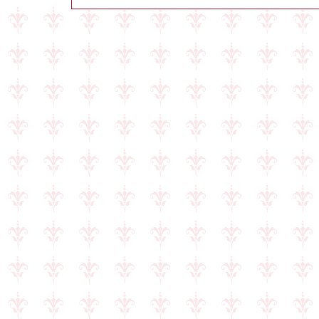
Copyright (
C
)