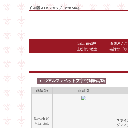
白磁器WEBショップ | Web Shop
● Since1998 Hakujiya
Salon 白磁屋
白磁屋会ご
上絵付け教室
猫雑貨 「桜
▼ ◇アルファベット文字/特殊転写紙
商品 No
商 品 名
Damask-02-
▼ポイ
Mica-Gold
ダマス