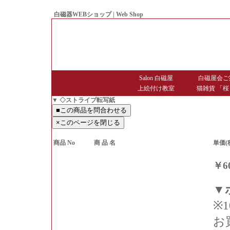
白磁器WEBショップ | Web Shop
● Since1998 Hakujiya
Salon 白磁屋
白磁屋会ご
上絵付け教室
猫雑貨 「桜
▼ ◇ストライプ転写紙
商品 No
商 品 名
単価(
￥6
▼
※1
お