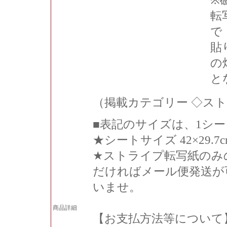
※
転
で
貼
の
と
（掲載カテゴリー ◇ス
■表記のサイズは、1シ
★シートサイズ 42×29.7cm
★ストライプ転写紙のみ
だければメール便発送が
いませ。
商品詳細
【お支払方法等について