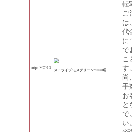
転
ご
は
代
に
で
こ
す
stripe-MGN-3
ストライプ/モスグリーン/3mm幅
尚
手
お
と
で
い