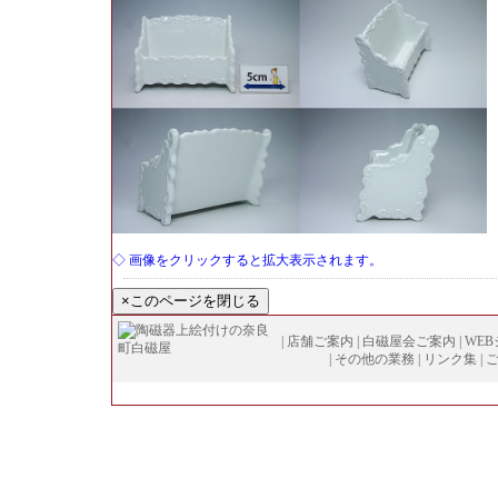
◇ 画像をクリックすると拡大表示されます。
|
店舗ご案内
|
白磁屋会ご案内
|
WE
|
その他の業務
|
リンク集
|
Copyright (
C
)