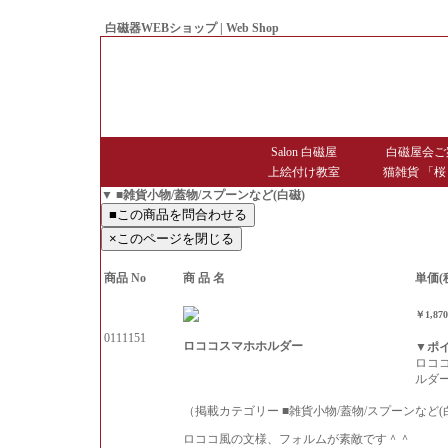
白磁器WEBショップ | Web Shop
● Since1998 Hakujiya
Salon 白磁屋
白磁屋会ご
上絵付け教室
猫雑貨 「桜
▼ ■雑貨小物/蓋物/スプーンなど(白磁)
商品 No
商 品 名
単価(
￥1,87
0111151
ロココスマホホルダー
▼ポ
ロコ
ルダ
（掲載カテゴリー ■雑貨小物/蓋物/スプーンなど(
ロココ風の文様、フォルムが素敵です＾＾