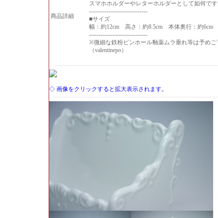
スマホホルダーやレターホルダーとして如何です
------------------------------
商品詳細
■サイズ
幅：約12cm 高さ：約8.5cm 本体奥行：約6cm 
------------------------------
※微細な鉄粉ピンホール釉薬ムラ垂れ等は予めご
（valentinepo）
◇ 画像をクリックすると拡大表示されます。