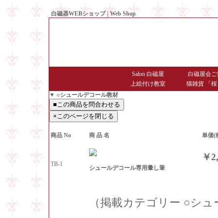
白磁器WEBショップ | Web Shop
● Since1998 Hakujiya
Salon 白磁屋
白磁屋会ご
上絵付け教室
猫雑貨 「桜
▼ ○シュールデコール教材
商品 No
商 品 名
単価(
￥2,
TB-1
シュールデコール専用暈し筆
（掲載カテゴリー ○シ