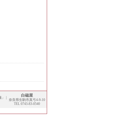
白磁屋
庵」
|
奈良県生駒市真弓4-9-10
TEL 0743-83-0540