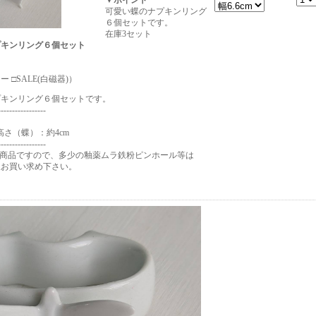
▼ポイント
可愛い蝶のナプキンリング
６個セットです。
在庫3セット
プキンリング６個セット
 □SALE(白磁器)）
プキンリング６個セットです。
-----------------
 高さ（蝶）：約4cm
-----------------
ト商品ですので、多少の釉薬ムラ鉄粉ピンホール等は
上お買い求め下さい。