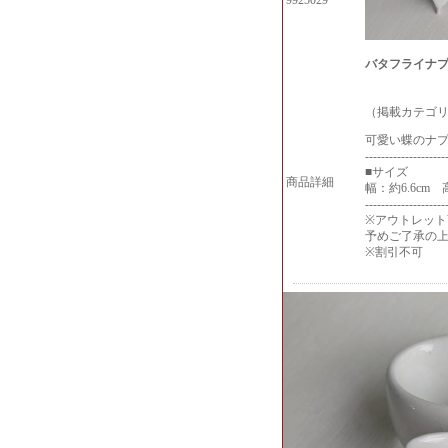
9925029
バタフライナ
（掲載カテゴリー
可愛い蝶のナ
--------------------
■サイズ
商品詳細
幅：約6.6cm
--------------------
※アウトレッ
予めご了承の
※割引不可