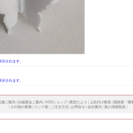
表示されます。
表示されます。
店舗ご案内
|
白磁屋会ご案内
|
WEBショップ
|
教室だより
|
上絵付け教室
|
猫雑貨「櫻
|
その他の業務
|
リンク集
|
ご注文方法
|
お問合せ
|
会社案内
|
個人情報取扱
|
Copyright (
C
) 2003 hakujiya All right reserved