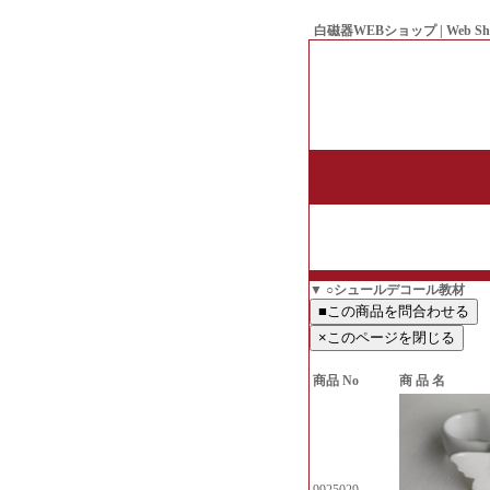
白磁器WEBショップ | Web Sh
● Since1998 Hakujiya
▼ ○シュールデコール教材
商品 No
商 品 名