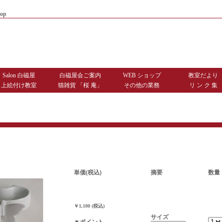
op
|
商品お届けまでのご案内
|
お問
Salon 白磁屋
白磁屋会ご案内
WEB ショップ
教室だより
上絵付け教室
猫雑貨 「桜 庵」
その他の業務
リ ン ク 集
単価(税込)
摘要
数量
￥1,100 (税込)
サイズ