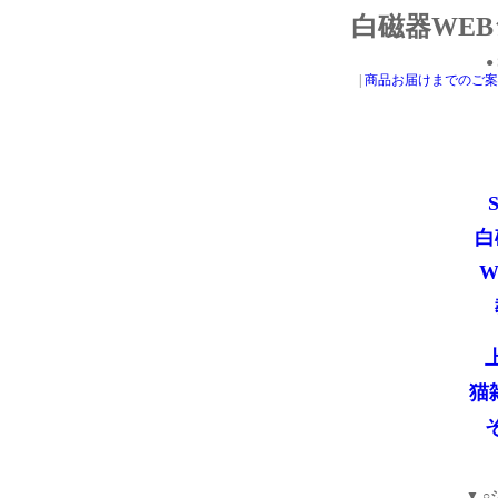
白磁器WEBシ
● 
|
商品お届けまでのご案
白
W
猫
▼ 