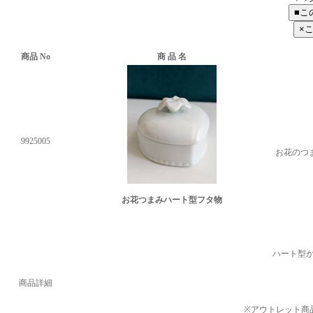
商品 No
商 品 名
9925005
お花のつ
お花つまみハート型フタ物
ハート型
商品詳細
※アウトレット商