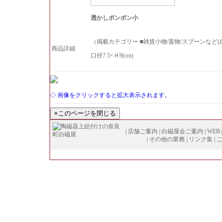
透かしボンボン小
（掲載カテゴリー ■雑貨小物/蓋物/スプーンなど(
商品詳細
口径7.5×Ｈ9(cm)
◇ 画像をクリックすると拡大表示されます。
|
店舗ご案内
|
白磁屋会ご案内
|
WE
|
その他の業務
|
リンク集
|
Copyright (
C
)