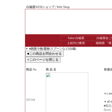
白磁器WEBショップ | Web Shop
● Since1998 Hakujiya
Salon 白磁屋
白磁屋会ご
上絵付け教室
猫雑貨 「桜
▼ ■雑貨小物/蓋物/スプーンなど(白磁)
商品 No
商 品 名
単価(
￥3,30
181144
▼ポ
■製品
9(cm)