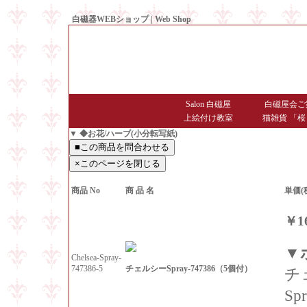
白磁器WEBショップ | Web Shop
● Since1998 Hakujiya
Salon 白磁屋
白磁屋会ご
上絵付け教室
猫雑貨 「桜
▼ ◆お花/ハーブ(小分転写紙)
商品 No
商 品 名
単価(
￥1
▼
Chelsea-Spray-
チェルシーSpray-747386（5個付）
747386-5
チ
Sp