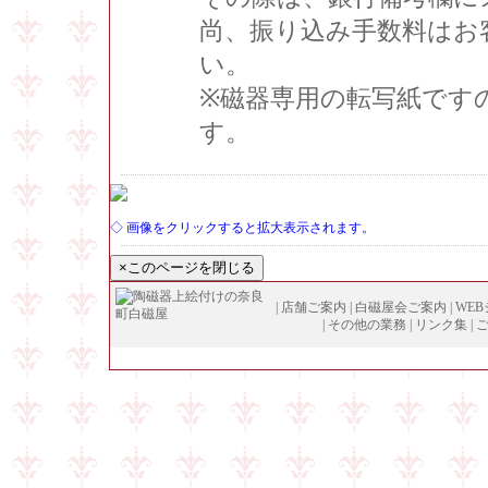
尚、振り込み手数料はお
い。
※磁器専用の転写紙です
す。
◇ 画像をクリックすると拡大表示されます。
|
店舗ご案内
|
白磁屋会ご案内
|
WE
|
その他の業務
|
リンク集
|
Copyright (
C
)