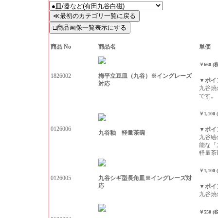
商品 No
商品名
単価
￥660 (
梅平立豆皿（九谷）※イングレーズ
1826002
▼ポイ
対応
九谷焼
です。
￥1,100
0126006
▼ポイ
九谷釉 軽量茶碗
九谷絵
能な「
軽量茶
￥1,100
九谷シギ型長角皿※イングレーズ対
0126005
応
▼ポイ
九谷焼
￥550 (