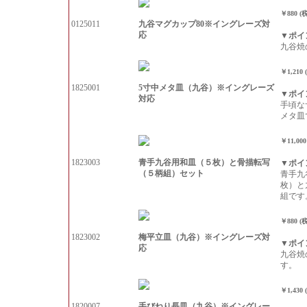
￥880 (
九谷マグカップ80※イングレーズ対
0125011
応
▼ポイ
九谷焼
￥1,210
5寸中メタ皿（九谷）※イングレーズ
1825001
▼ポイ
対応
手頃な
メタ皿
￥11,00
青手九谷用和皿（５枚）と骨描転写
1823003
▼ポイ
（５柄組）セット
青手九
枚）と
組です
￥880 (
梅平立皿（九谷）※イングレーズ対
1823002
▼ポイ
応
九谷焼
す。
￥1,430
手びねり長皿（九谷）※イングレー
1820007