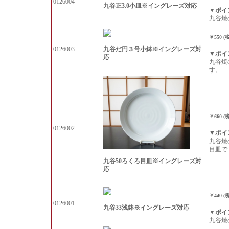
0126004
九谷正3.0小皿※イングレーズ対応
▼ポイ
九谷焼
￥550 (
九谷だ円３号小鉢※イングレーズ対
0126003
▼ポイ
応
九谷焼
す。
￥660 (
0126002
▼ポイ
九谷焼
目皿で
九谷50ろくろ目皿※イングレーズ対
応
￥440 (
0126001
九谷33浅鉢※イングレーズ対応
▼ポイ
九谷焼