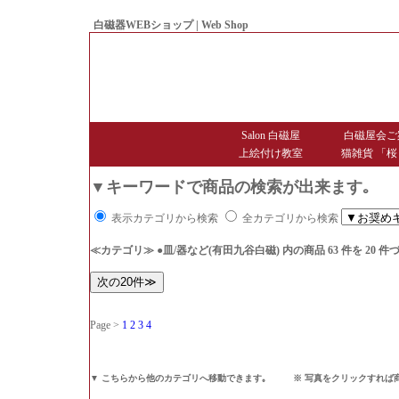
白磁器WEBショップ | Web Shop
● Since1998 Hakujiya
Salon 白磁屋
白磁屋会ご
上絵付け教室
猫雑貨 「桜
▼キーワードで商品の検索が出来ます｡
表示カテゴリから検索
全カテゴリから検索
≪カテゴリ≫ ●皿/器など(有田九谷白磁)
内の商品 63 件を 20
Page >
1
2
3
4
▼ こちらから他のカテゴリへ移動できます｡ ※ 写真をクリックすれば