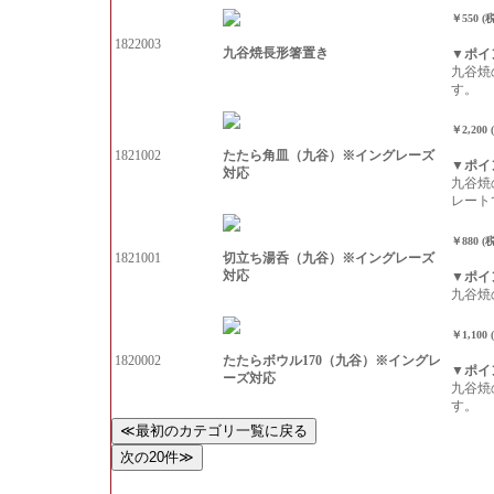
￥550 (
1822003
九谷焼長形箸置き
▼ポイ
九谷焼
す。
￥2,200
たたら角皿（九谷）※イングレーズ
1821002
▼ポイ
対応
九谷焼
レート
￥880 (
切立ち湯呑（九谷）※イングレーズ
1821001
対応
▼ポイ
九谷焼
￥1,100
たたらボウル170（九谷）※イングレ
1820002
▼ポイ
ーズ対応
九谷焼
す。