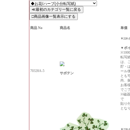
商品 No
商品名
単価
￥220 
▼ポ
※10
転写
は、
貯・
70328A-5
ール
サボテン
とも
尚、
お客
でご
※磁
で
貼り
とな
￥220 