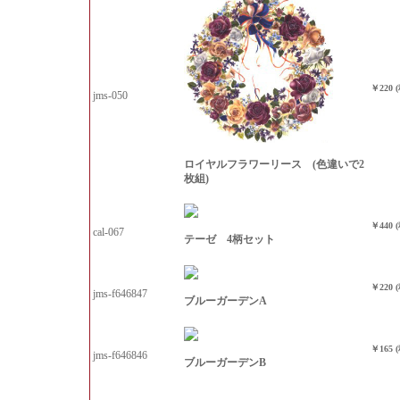
￥220 
jms-050
ロイヤルフラワーリース (色違いで2
枚組)
￥440 
cal-067
テーゼ 4柄セット
￥220 
jms-f646847
ブルーガーデンA
￥165 
jms-f646846
ブルーガーデンB