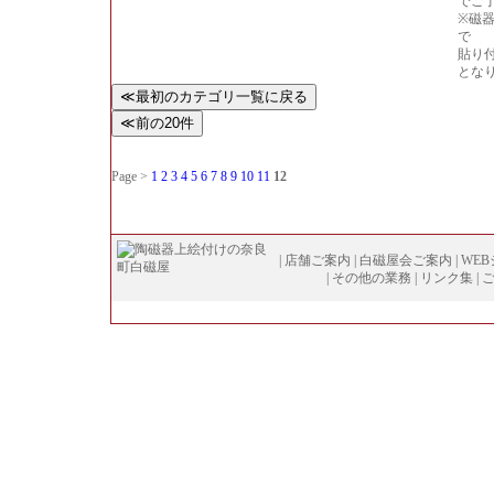
でご
※磁
で
貼り
とな
Page >
1
2
3
4
5
6
7
8
9
10
11
12
|
店舗ご案内
|
白磁屋会ご案内
|
WE
|
その他の業務
|
リンク集
|
Copyright (
C
)