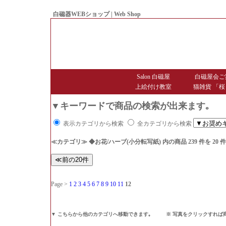
白磁器WEBショップ | Web Shop
● Since1998 Hakujiya
Salon 白磁屋
白磁屋会ご
上絵付け教室
猫雑貨 「桜
▼キーワードで商品の検索が出来ます｡
表示カテゴリから検索
全カテゴリから検索
≪カテゴリ≫ ◆お花/ハーブ(小分転写紙)
内の商品 239 件を 2
Page >
1
2
3
4
5
6
7
8
9
10
11
12
▼ こちらから他のカテゴリへ移動できます｡ ※ 写真をクリックすれば