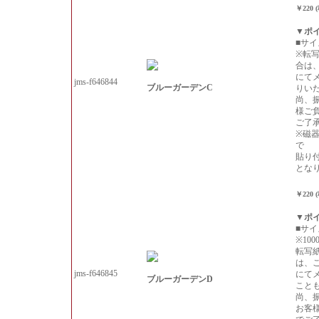
￥220 
▼ポ
■サイ
※転
合は
にて
jms-f646844
ブルーガーデンC
りい
尚、
様ご
ご了
※磁
で
貼り
とな
￥220 
▼ポ
■サイ
※10
転写
は、
jms-f646845
にて
ブルーガーデンD
こと
尚、
お客