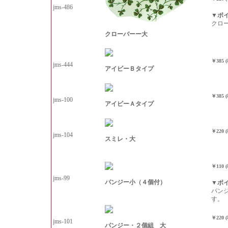
jms-486
▼ポ
クロ
クローバーー大
￥385 
jms-444
アイビーＢタイプ
￥385 
jms-100
アイビーＡタイプ
￥220 
jms-104
スミレ・大
￥110 
jms-99
パンジー小（４個付）
▼ポ
パン
す。
￥220 
jms-101
パンジー・２個組 大