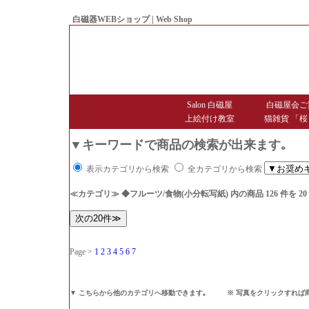
白磁器WEBショップ | Web Shop
● Since1998 Hakujiya
Salon 白磁屋
白磁屋会ご
上絵付け教室
猫雑貨 「桜
▼キーワードで商品の検索が出来ます｡
表示カテゴリから検索
全カテゴリから検索
≪カテゴリ≫ ◆フルーツ/食物(小分転写紙)
内の商品 126 件を 
Page >
1
2
3
4
5
6
7
▼ こちらから他のカテゴリへ移動できます｡ ※ 写真をクリックすれば