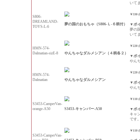
いて
￥330 
S806-
DREAMLAND-
夢の国のおもちゃ（S806-Ｌ-６柄付）
▼ポ
TOYS-L-6
夢の
いて
￥220 
HMN-574-
やんちゃなダルメシアン（４柄各２）
Dalmatian-sizE-8
▼ポ
やん
￥220 
HMN-574-
やんちゃなダルメシアン
Dalmatian
▼ポ
やん
￥110 
S3453-CamperVan-
S3453-キャンパー-A50
orange-A50
▼ポ
キャ
です
￥110 
S3453-CamperVan-