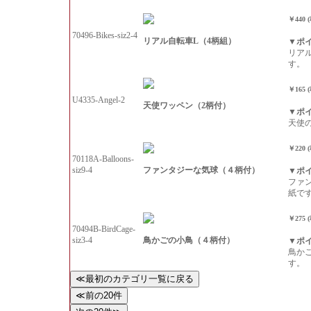
￥440 
70496-Bikes-siz2-4
リアル自転車L（4柄組）
▼ポ
リア
す。
￥165 
U4335-Angel-2
天使ワッペン（2柄付）
▼ポ
天使
￥220 
70118A-Balloons-
ファンタジーな気球（４柄付）
siz9-4
▼ポ
ファ
紙で
￥275 
70494B-BirdCage-
鳥かごの小鳥（４柄付）
siz3-4
▼ポ
鳥か
す。