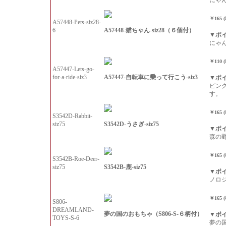
にゃ
￥165 
A57448-Pets-siz28-
A57448-猫ちゃん-siz28（６個付）
6
▼ポ
にゃ
￥110 
A57447-Lets-go-
A57447-自転車に乗って行こう-siz3
for-a-ride-siz3
▼ポ
ピン
す。
￥165 
S3542D-Rabbit-
S3542D-うさぎ-siz75
siz75
▼ポ
森の
￥165 
S3542B-Roe-Deer-
S3542B-鹿-siz75
siz75
▼ポ
ノロ
￥165 
S806-
DREAMLAND-
夢の国のおもちゃ（S806-S-６柄付）
▼ポ
TOYS-S-6
夢の