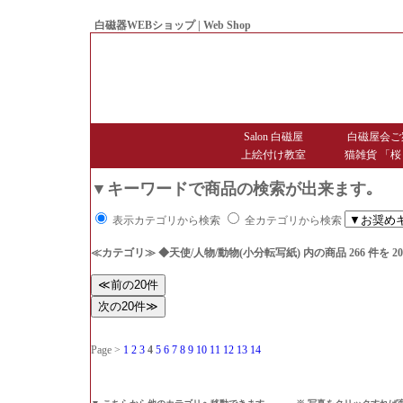
白磁器WEBショップ | Web Shop
● Since1998 Hakujiya
Salon 白磁屋
白磁屋会ご
上絵付け教室
猫雑貨 「桜
▼キーワードで商品の検索が出来ます｡
表示カテゴリから検索
全カテゴリから検索
≪カテゴリ≫ ◆天使/人物/動物(小分転写紙)
内の商品 266 件を
Page >
1
2
3
4
5
6
7
8
9
10
11
12
13
14