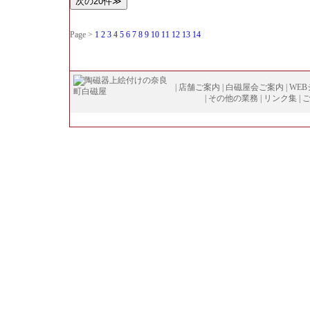
Page >
1
2
3
4
5
6
7
8
9
10
11
12
13
14
|
店舗ご案内
|
白磁屋会ご案内
|
WE
|
その他の業務
|
リンク集
|
Copyright (
C
)