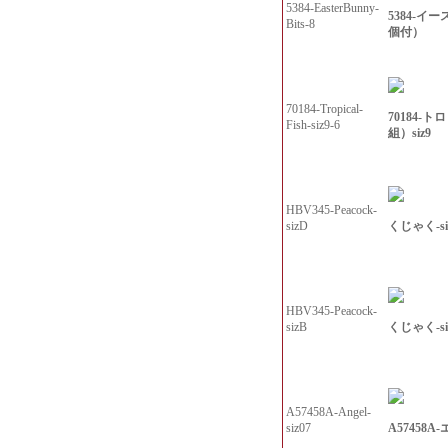
5384-EasterBunny-
5384-イ
Bits-8
個付）
70184-Tropical-
70184-
Fish-siz9-6
組）siz9
HBV345-Peacock-
くじゃく-si
sizD
HBV345-Peacock-
くじゃく-si
sizB
A57458A-Angel-
A57458A
siz07