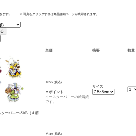
できます｡ ※ 写真をクリックすれば商品詳細ページが表示されます。
単価
摘要
数量
￥275 (税込)
サイズ
▼ポイント
イースターバニーの転写紙
です。
ースターバニー-SizB（４柄
￥110 (税込)