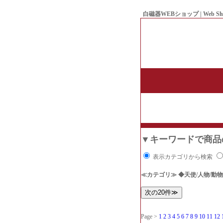
白磁器WEBショップ | Web Sh
● Since1998 Hakujiya
▼キーワードで商品
表示カテゴリから検索
≪カテゴリ≫ ◆天使/人物/動物
Page >
1
2
3
4
5
6
7
8
9
10
11
12