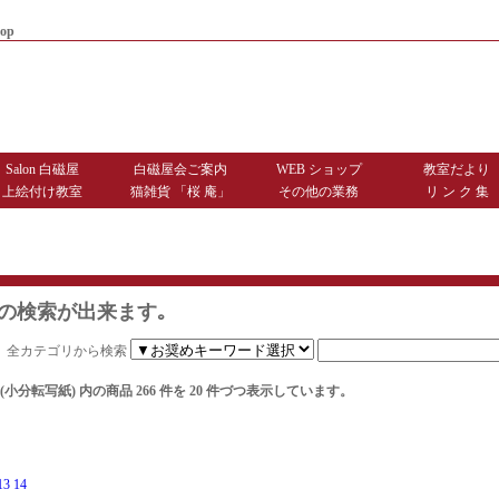
op
|
商品お届けまでのご案内
|
お問
Salon 白磁屋
白磁屋会ご案内
WEB ショップ
教室だより
上絵付け教室
猫雑貨 「桜 庵」
その他の業務
リ ン ク 集
の検索が出来ます｡
全カテゴリから検索
(小分転写紙)
内の商品 266 件を 20 件づつ表示しています。
13
14