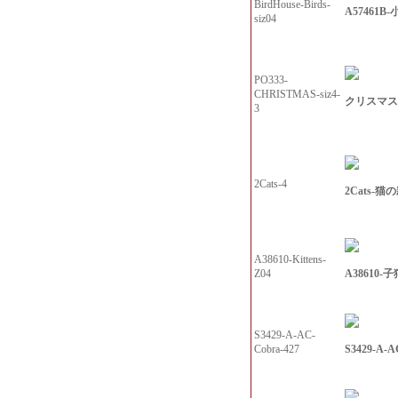
BirdHouse-Birds-
A57461B-
siz04
PO333-
CHRISTMAS-siz4-
クリスマスの
3
2Cats-4
2Cats-
A38610-Kittens-
A38610
Z04
S3429-A-AC-
S3429-A-
Cobra-427