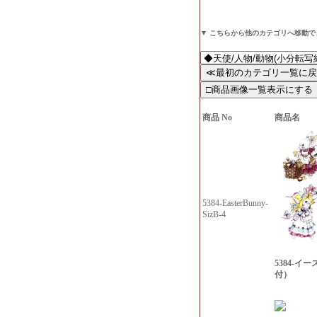
▼ こちらから他のカテゴリへ移動
商品 No
商品名
5384-EasterBunny-
SizB-4
5384-イ
付）