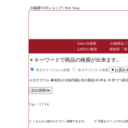
白磁器WEBショップ | Web Shop
● Since1998 Hakujiya
Salon 白磁屋
白磁屋会ご
上絵付け教室
猫雑貨 「桜
▼キーワードで商品の検索が出来ます｡
表示カテゴリから検索
全カテゴリから検索
≪カテゴリ≫ ◆有田(小分転写紙)
内の商品 69 件を 20 件づつ
Page >
1
2
3
4
▼ こちらから他のカテゴリへ移動できます｡ ※ 写真をクリックすれば