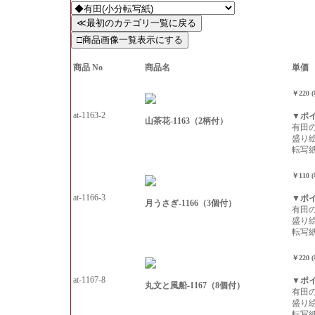
商品 No
商品名
単価
￥220 
at-1163-2
▼ポ
山茶花-1163（2柄付）
有田
盛り
転写
￥110 
at-1166-3
▼ポ
月うさぎ-1166（3個付）
有田
盛り
転写
￥220 
at-1167-8
▼ポ
丸文と風船-1167（8個付）
有田
盛り
転写