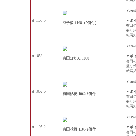
￥220 
at-1168-5
▼ポ
羽子板-1168（5個付）
有田
盛り
転写
￥220 
at-1058
▼ポ
有田ぼたん-1058
有田
盛り
転写
￥330 
at-1062-6
▼ポ
有田桔梗-1062 6個付
有田
盛り
転写
￥165 
at-1105-2
▼ポ
有田花柄-1105 2個付
有田