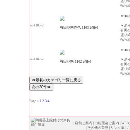
盛り
転写
￥110 
at-1103-2
▼ポ
有田花柄赤色-1103 2個付
有田
盛り
転写
￥110 
at-1102-2
▼ポ
有田花柄-1102 2個付
有田
盛り
転写
Page >
1
2
3
4
|
店舗ご案内
|
白磁屋会ご案内
|
WE
|
その他の業務
|
リンク集
|