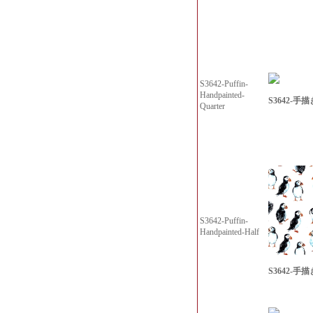
S3642-Puffin-
Handpainted-
S3642-手描
Quarter
S3642-Puffin-
Handpainted-Half
S3642-手