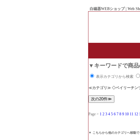
白磁器WEBショップ | Web Sh
● Since1998 Hakujiya
▼キーワードで商品
表示カテゴリから検索
≪カテゴリ≫ ◇ベイリーチン
Page >
1
2
3
4
5
6
7
8
9
10
11
12
▼ こちらから他のカテゴリへ移動