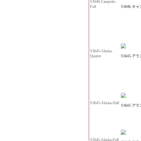
S3646-Campsite-
S3646-キャ
Full
S3645-Alaska-
S3645-アラス
Quarter
S3645-Alaska-Half
S3645-アラ
S3645-Alaska-Full