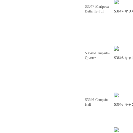
S3647-Mariposa-
S3647-マリ
Butterfly-Full
S3646-Campsite-
S3646-キャ
Quarter
S3646-Campsite-
S3646-キ
Half