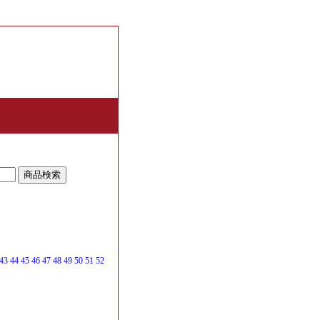
合せ
|
会社案内
|
個人情報取扱
|
43
44
45
46
47
48
49
50
51
52