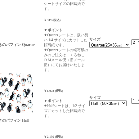
シートサイズの転写紙で
す。
￥539 (税込)
▼ポイント
★Quarterシートは、扱い易
サイズ
い 1/4 サイズにカットした
きのパフィン-Quarter
転写紙です。
★Quarterシートの転写紙の
みのご注文は、くろねこ
ＤＭメール便（旧メール
便）にてお届けいたしま
す。
￥1,078 (税込)
サイズ
▼ポイント
★Halfシートは、1/2 サイ
ズにカットした転写紙で
す。
描きのパフィン-Half
￥2,156 (税込)