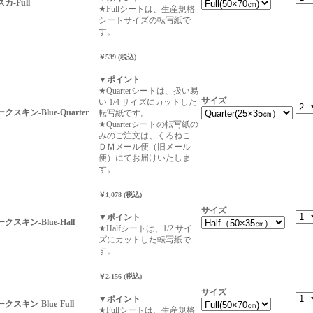
スカ-Full
★Fullシートは、生産規格
シートサイズの転写紙で
す。
￥539 (税込)
▼ポイント
★Quarterシートは、扱い易
サイズ
い 1/4 サイズにカットした
ークスキン-Blue-Quarter
転写紙です。
★Quarterシートの転写紙の
みのご注文は、くろねこ
ＤＭメール便（旧メール
便）にてお届けいたしま
す。
￥1,078 (税込)
サイズ
▼ポイント
ークスキン-Blue-Half
★Halfシートは、1/2 サイ
ズにカットした転写紙で
す。
￥2,156 (税込)
サイズ
▼ポイント
ークスキン-Blue-Full
★Fullシートは、生産規格