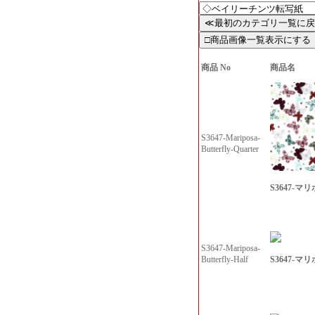
商品 No
商品名
S3647-Mariposa-
Butterfly-Quarter
S3647-マリ
S3647-Mariposa-
S3647-マリ
Butterfly-Half