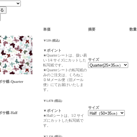
単価
摘要
数量
￥539 (税込)
▼ポイント
★Quarterシートは、扱い易
サイズ
い 1/4 サイズにカットした
転写紙です。
★Quarterシートの転写紙の
みのご注文は、くろねこ
ＤＭメール便（旧メール
ポサ蝶-Quarter
便）にてお届けいたしま
す。
￥1,078 (税込)
サイズ
▼ポイント
ポサ蝶-Half
★Halfシートは、1/2 サイ
ズにカットした転写紙で
す。
￥2,156 (税込)