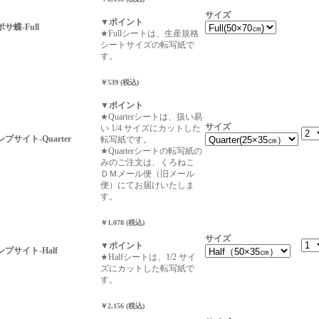
サイズ
▼ポイント
ポサ蝶-Full
★Fullシートは、生産規格
シートサイズの転写紙で
す。
￥539 (税込)
▼ポイント
★Quarterシートは、扱い易
サイズ
い 1/4 サイズにカットした
ンプサイト-Quarter
転写紙です。
★Quarterシートの転写紙の
みのご注文は、くろねこ
ＤＭメール便（旧メール
便）にてお届けいたしま
す。
￥1,078 (税込)
サイズ
▼ポイント
ャンプサイト-Half
★Halfシートは、1/2 サイ
ズにカットした転写紙で
す。
￥2,156 (税込)