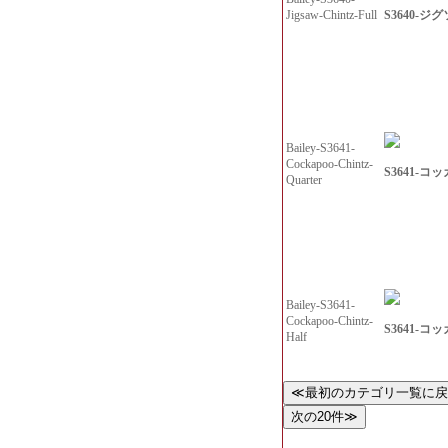
S3640-ジグ
Jigsaw-Chintz-Full
Bailey-S3641-
Cockapoo-Chintz-
S3641-コッ
Quarter
Bailey-S3641-
Cockapoo-Chintz-
S3641-コッ
Half