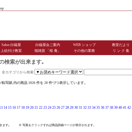
op
|
商品お届けまでのご案内
|
お問
Salon 白磁屋
白磁屋会ご案内
WEB ショップ
教室だより
上絵付け教室
猫雑貨 「桜 庵」
その他の業務
リ ン ク 集
の検索が出来ます｡
全カテゴリから検索
ツ転写紙
内の商品 1026 件を 20 件づつ表示しています。
13
14
15
16
17
18
19
20
21
22
23
24
25
26
27
28
29
30
31
32
33
34
35
36
37
38
39
40
41
42
できます｡ ※ 写真をクリックすれば商品詳細ページが表示されます。