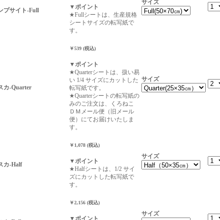
サイズ
▼ポイント
ンプサイト-Full
★Fullシートは、生産規格
シートサイズの転写紙で
す。
￥539 (税込)
▼ポイント
★Quarterシートは、扱い易
サイズ
い 1/4 サイズにカットした
カ-Quarter
転写紙です。
★Quarterシートの転写紙の
みのご注文は、くろねこ
ＤＭメール便（旧メール
便）にてお届けいたしま
す。
￥1,078 (税込)
サイズ
▼ポイント
スカ-Half
★Halfシートは、1/2 サイ
ズにカットした転写紙で
す。
￥2,156 (税込)
サイズ
▼ポイント