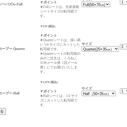
▼ポイント
ソーパズル-Full
★Fullシートは、生産規格
シートサイズの転写紙で
す。
￥539 (税込)
▼ポイント
★Quarterシートは、扱い易
サイズ
い 1/4 サイズにカットした
カープー-Quarter
転写紙です。
★Quarterシートの転写紙の
みのご注文は、くろねこ
ＤＭメール便（旧メール
便）にてお届けいたしま
す。
￥1,078 (税込)
サイズ
▼ポイント
カープー-Half
★Halfシートは、1/2 サイ
ズにカットした転写紙で
す。