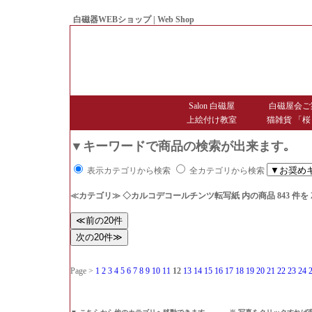
白磁器WEBショップ | Web Shop
● Since1998 Hakujiya
Salon 白磁屋
白磁屋会ご
上絵付け教室
猫雑貨 「桜
▼キーワードで商品の検索が出来ます｡
表示カテゴリから検索
全カテゴリから検索
≪カテゴリ≫ ◇カルコデコールチンツ転写紙
内の商品 843 件
Page >
1
2
3
4
5
6
7
8
9
10
11
12
13
14
15
16
17
18
19
20
21
22
23
24