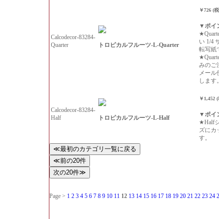
￥726 (
▼ポイ
★Qua
Calcodecor-83284-
い 1/
トロピカルフルーツ-L-Quarter
Quarter
転写紙
★Qua
みのご
メール
します
￥1,452 
Calcodecor-83284-
▼ポイ
トロピカルフルーツ-L-Half
Half
★Hal
ズにカ
す。
Page >
1
2
3
4
5
6
7
8
9
10
11
12
13
14
15
16
17
18
19
20
21
22
23
24