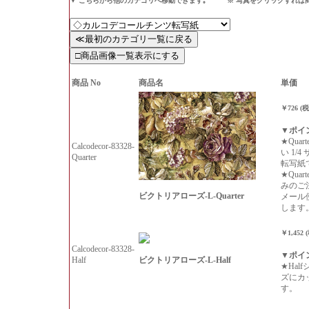
▼ こちらから他のカテゴリへ移動できます｡ ※ 写真をクリックすれば
商品 No
商品名
単価
￥726 (
▼ポイ
★Qua
Calcodecor-83328-
い 1/
Quarter
転写紙
★Qua
みのご
ビクトリアローズ-L-Quarter
メール
します
￥1,452 
Calcodecor-83328-
▼ポイ
ビクトリアローズ-L-Half
Half
★Hal
ズにカ
す。