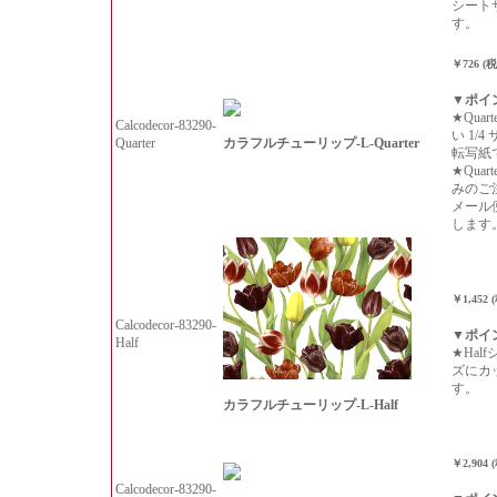
シート
す。
￥726 (
▼ポイ
★Qua
Calcodecor-83290-
い 1/
カラフルチューリップ-L-Quarter
Quarter
転写紙
★Qua
みのご
メール
します
￥1,452 
Calcodecor-83290-
▼ポイ
Half
★Hal
ズにカ
す。
カラフルチューリップ-L-Half
￥2,904 
Calcodecor-83290-