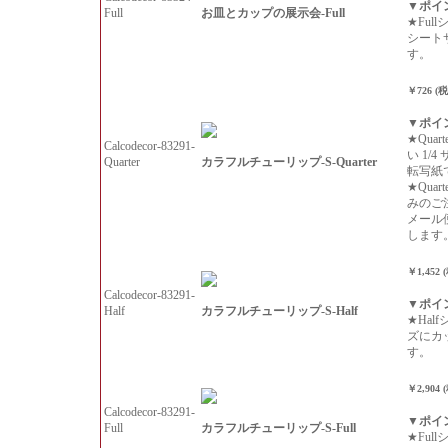
▼ポイ
お皿とカップの展示会-Full
Full
★Ful
シート
す。
￥726 (
▼ポイ
★Qua
Calcodecor-83291-
い 1/
カラフルチューリップ-S-Quarter
Quarter
転写紙
★Qua
みのご
メール
します
￥1,452 
Calcodecor-83291-
▼ポイ
カラフルチューリップ-S-Half
Half
★Hal
ズにカ
す。
￥2,904 
Calcodecor-83291-
▼ポイ
カラフルチューリップ-S-Full
Full
★Ful