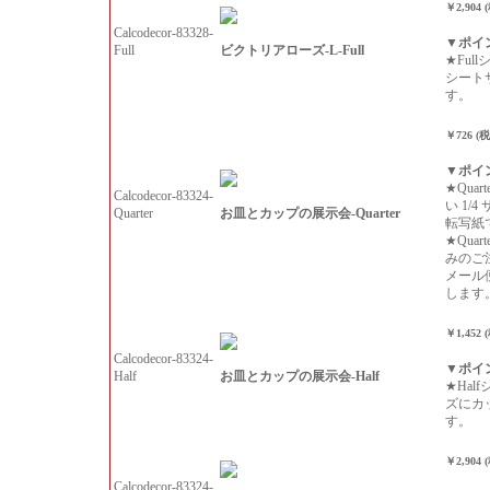
￥2,904 
Calcodecor-83328-
▼ポイ
ビクトリアローズ-L-Full
Full
★Ful
シート
す。
￥726 (
▼ポイ
★Qua
Calcodecor-83324-
い 1/
お皿とカップの展示会-Quarter
Quarter
転写紙
★Qua
みのご
メール
します
￥1,452 
Calcodecor-83324-
▼ポイ
お皿とカップの展示会-Half
Half
★Hal
ズにカ
す。
￥2,904 
Calcodecor-83324-