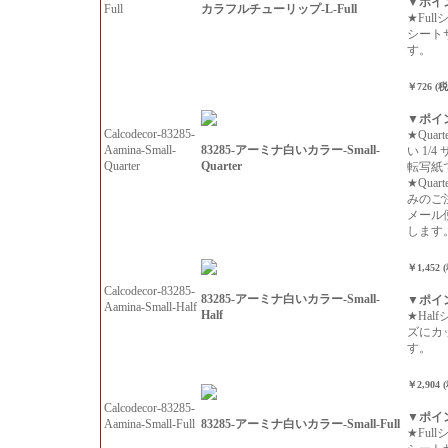
▼ポイ
カラフルチューリップ-L-Full
Full
★Ful
シート
す。
￥726 (
▼ポイ
Calcodecor-83285-
★Qua
83285-アーミナ白いカラー-Small-
Aamina-Small-
い 1/
Quarter
Quarter
転写紙
★Qua
みのご
メール
します
￥1,452 
Calcodecor-83285-
83285-アーミナ白いカラー-Small-
▼ポイ
Aamina-Small-Half
Half
★Hal
ズにカ
す。
￥2,904 
Calcodecor-83285-
▼ポイ
83285-アーミナ白いカラー-Small-Full
Aamina-Small-Full
★Ful