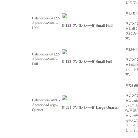
します
￥1,452 
Calcodecor-84122-
Aparecida-Small-
▼ポイ
84122-アパレシーダ-Small-Half
Half
★Hal
ズにカ
す。
￥2,904 
Calcodecor-84122-
Aparecida-Small-
▼ポイ
84122-アパレシーダ-Small-Full
Full
★Ful
シート
す。
￥726 (
▼ポイ
Calcodecor-84091-
★Qua
Aparecida-Large-
い 1/
84091-アパレシーダ-Large-Quarter
Quarter
転写紙
★Qua
みのご
メール
します