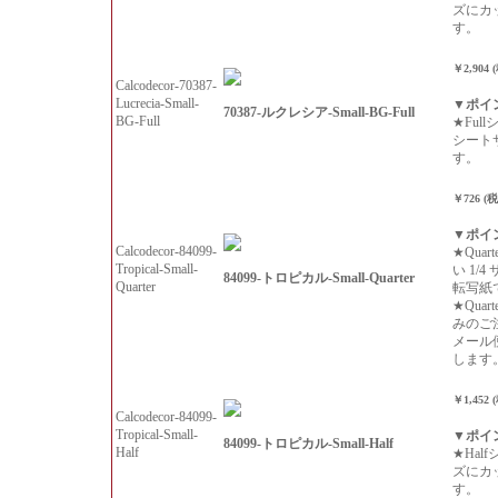
ズにカ
す。
￥2,904 
Calcodecor-70387-
Lucrecia-Small-
▼ポイ
70387-ルクレシア-Small-BG-Full
BG-Full
★Ful
シート
す。
￥726 (
▼ポイ
Calcodecor-84099-
★Qua
Tropical-Small-
い 1/
84099-トロピカル-Small-Quarter
Quarter
転写紙
★Qua
みのご
メール
します
￥1,452 
Calcodecor-84099-
Tropical-Small-
▼ポイ
84099-トロピカル-Small-Half
Half
★Hal
ズにカ
す。