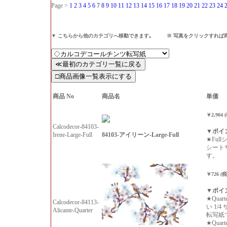
Page >
1
2
3
4
5
6
7
8
9
10
11
12
13
14
15
16
17
18
19
20
21
22
23
24
▼ こちらから他のカテゴリへ移動できます｡ ※ 写真をクリックすれば
商品 No
商品名
単価
￥2,904 
Calcodecor-84103-
▼ポイ
84103-アイリーン-Large-Full
Irene-Large-Full
★Ful
シート
す。
￥726 (
▼ポイ
★Qua
Calcodecor-84113-
い 1/
Alicante-Quarter
転写紙
★Qua