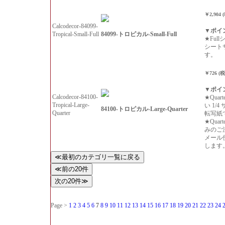
￥2,904 
Calcodecor-84099-
▼ポイ
84099-トロピカル-Small-Full
Tropical-Small-Full
★Ful
シート
す。
￥726 (
▼ポイ
Calcodecor-84100-
★Qua
Tropical-Large-
い 1/
84100-トロピカル-Large-Quarter
Quarter
転写紙
★Qua
みのご
メール
します
Page >
1
2
3
4
5
6
7
8
9
10
11
12
13
14
15
16
17
18
19
20
21
22
23
24