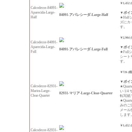
￥1,452 
Calcodecor-84091-
Aparecida-Large-
▼ポイ
84091-アパレシーダ-Large-Half
Half
★Hal
ズにカ
す。
￥2,904 
Calcodecor-84091-
Aparecida-Large-
▼ポイ
84091-アパレシーダ-Large-Full
Full
★Ful
シート
す。
￥726 (
▼ポイ
Calcodecor-82931-
★Qua
Marira-Large-
い 1/
82931-マリア-Large-Clear-Quarter
Clear-Quarter
転写紙
★Qua
みのご
メール
します
￥1,452 
Calcodecor-82931-