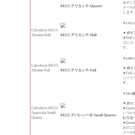
みのご
84113-アリカンテ-Quarter
メール
します
￥1,452 
Calcodecor-84113-
▼ポイ
84113-アリカンテ-Half
Alicante-Half
★Hal
ズにカ
す。
￥2,904 
Calcodecor-84113-
▼ポイ
84113-アリカンテ-Full
Alicante-Full
★Ful
シート
す。
￥726 (
▼ポイ
Calcodecor-84122-
★Qua
Aparecida-Small-
い 1/
84122-アパレシーダ-Small-Quarter
Quarter
転写紙
★Qua
みのご
メール