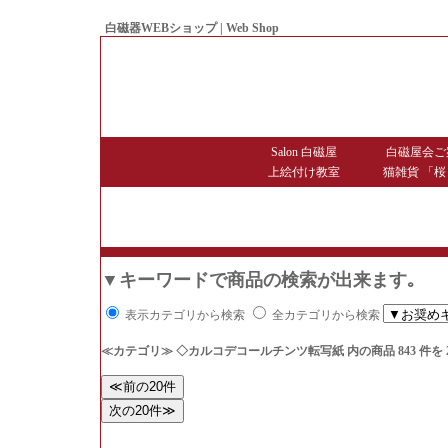
白磁器WEBショップ | Web Shop
● Since1998 Hakujiya
Salon 白磁屋
白磁屋会ご
上絵付け教室
猫雑貨 「桜
▼キーワードで商品の検索が出来ます｡
表示カテゴリから検索
全カテゴリから検索
≪カテゴリ≫ ◇カルコデコールチンツ転写紙
内の商品 843 件