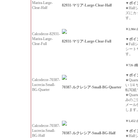
Marira-Large-
▼ポイ
82931-マリア-Large-Clear-Half
Clear-Half
★Hal
ズにカ
す。
￥2,904 
Calcodecor-82931-
Marira-Large-
▼ポイ
82931-マリア-Large-Clear-Full
Clear-Full
★Ful
シート
す。
￥726 (
▼ポイ
Calcodecor-70387-
★Qua
Lucrecia-Small-
い 1/
70387-ルクレシア-Small-BG-Quarter
BG-Quarter
転写紙
★Qua
みのご
メール
します
￥1,452 
Calcodecor-70387-
Lucrecia-Small-
▼ポイ
70387-ルクレシア-Small-BG-Half
BG-Half
★Hal