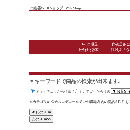
白磁器WEBショップ | Web Shop
● Since1998 Hakujiya
Salon 白磁屋
白磁屋会ご
上絵付け教室
猫雑貨 「桜
▼キーワードで商品の検索が出来ます｡
表示カテゴリから検索
全カテゴリから検索
≪カテゴリ≫ ◇カルコデコールチンツ転写紙
内の商品 843 件