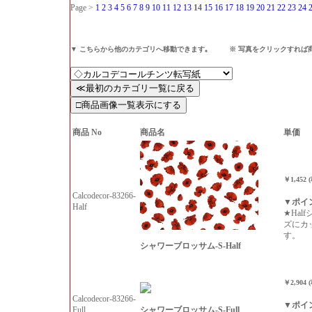
Page >
1
2
3
4
5
6
7
8
9
10
11
12
13
14
15
16
17
18
19
20
21
22
23
24
▼ こちらから他のカテゴリへ移動できます｡ ※ 写真をクリックすれば
商品 No
商品名
単価
￥1,452 
Calcodecor-83266-
▼ポイ
Half
★Hal
ズにカ
す。
シャワーブロッサム-S-Half
￥2,904 
Calcodecor-83266-
▼ポイ
シャワーブロッサム-S-Full
Full