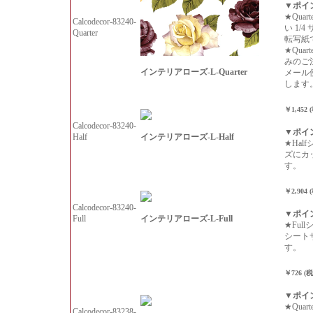
▼ポイ
★Qua
Calcodecor-83240-
い 1/
Quarter
転写紙
★Qua
みのご
インテリアローズ-L-Quarter
メール
します
￥1,452 
Calcodecor-83240-
▼ポイ
インテリアローズ-L-Half
Half
★Hal
ズにカ
す。
￥2,904 
Calcodecor-83240-
▼ポイ
インテリアローズ-L-Full
Full
★Ful
シート
す。
￥726 (
▼ポイ
★Qua
Calcodecor-83238-