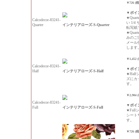
￥726 (
▼ポイ
★Qua
Calcodecor-83241-
い 1/
インテリアローズ-S-Quarter
Quarter
転写紙
★Qua
みのご
メール
します
￥1,452 
Calcodecor-83241-
▼ポイ
インテリアローズ-S-Half
Half
★Hal
ズにカ
す。
￥2,904 
Calcodecor-83241-
▼ポイ
インテリアローズ-S-Full
Full
★Ful
シート
す。
￥726 (