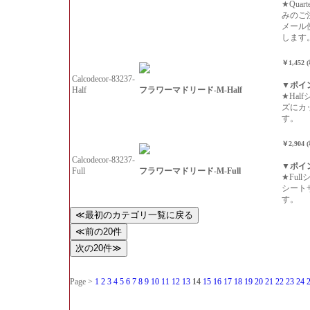
★Qua
みのご
メール
します
￥1,452 
Calcodecor-83237-
▼ポイ
フラワーマドリード-M-Half
Half
★Hal
ズにカ
す。
￥2,904 
Calcodecor-83237-
▼ポイ
フラワーマドリード-M-Full
Full
★Ful
シート
す。
Page >
1
2
3
4
5
6
7
8
9
10
11
12
13
14
15
16
17
18
19
20
21
22
23
24