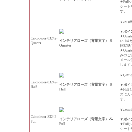
★Ful
シート
す。
￥726 (
▼ポイ
★Qua
Calcodecor-83242-
インテリアローズ（背景文字）-S-
い 1/
Quarter
Quarter
転写紙
★Qua
みのご
メール
します
￥1,452 
Calcodecor-83242-
インテリアローズ（背景文字）-S-
▼ポイ
Half
Half
★Hal
ズにカ
す。
￥2,904 
Calcodecor-83242-
インテリアローズ（背景文字）-S-
▼ポイ
Full
Full
★Ful
シート