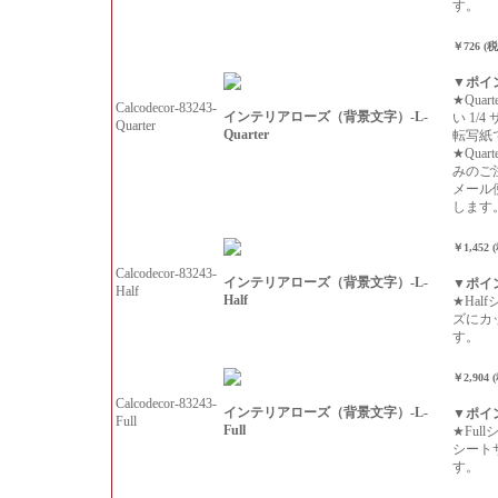
す。
￥726 (
▼ポイ
★Qua
Calcodecor-83243-
インテリアローズ（背景文字）-L-
い 1/
Quarter
Quarter
転写紙
★Qua
みのご
メール
します
￥1,452 
Calcodecor-83243-
インテリアローズ（背景文字）-L-
▼ポイ
Half
Half
★Hal
ズにカ
す。
￥2,904 
Calcodecor-83243-
インテリアローズ（背景文字）-L-
▼ポイ
Full
Full
★Ful
シート
す。