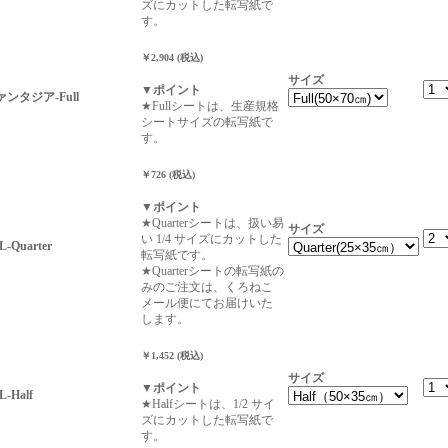
ズにカットした転写紙で
す。
￥2,904 (税込)
サイズ
▼ポイント
ンタジア-Full
★Fullシートは、生産規格
シートサイズの転写紙で
す。
￥726 (税込)
▼ポイント
★Quarterシートは、扱い易
サイズ
い 1/4 サイズにカットした
Quarter
転写紙です。
★Quarterシートの転写紙の
みのご注文は、くろねこ
メール便にてお届けいた
します。
￥1,452 (税込)
サイズ
▼ポイント
-Half
★Halfシートは、1/2 サイ
ズにカットした転写紙で
す。