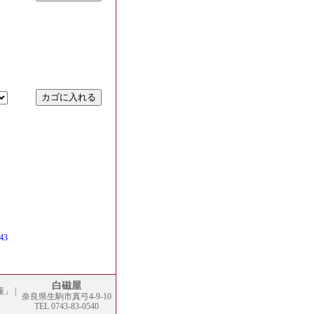
43
白磁屋
庵」
|
奈良県生駒市真弓4-9-10
TEL 0743-83-0540