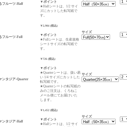
▼ポイント
フルーツ-Half
★Halfシートは、1/2 サイ
ズにカットした転写紙で
す。
￥2,904 (税込)
サイズ
▼ポイント
フルーツ-Full
★Fullシートは、生産規格
シートサイズの転写紙で
す。
￥726 (税込)
▼ポイント
★Quarterシートは、扱い易
サイズ
い 1/4 サイズにカットした
タジア-Quarter
転写紙です。
★Quarterシートの転写紙の
みのご注文は、くろねこ
メール便にてお届けいた
します。
￥1,452 (税込)
サイズ
▼ポイント
ンタジア-Half
★Halfシートは、1/2 サイ