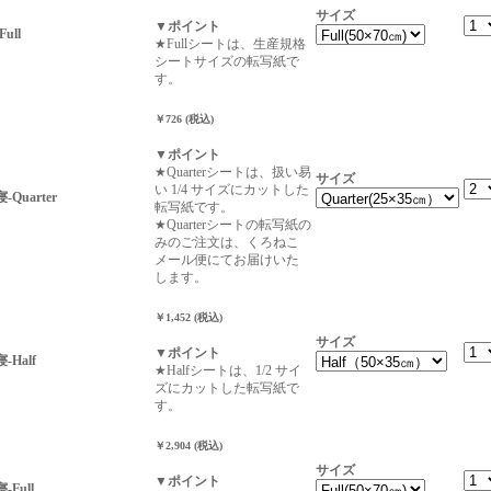
サイズ
▼ポイント
ull
★Fullシートは、生産規格
シートサイズの転写紙で
す。
￥726 (税込)
▼ポイント
★Quarterシートは、扱い易
サイズ
い 1/4 サイズにカットした
Quarter
転写紙です。
★Quarterシートの転写紙の
みのご注文は、くろねこ
メール便にてお届けいた
します。
￥1,452 (税込)
サイズ
▼ポイント
-Half
★Halfシートは、1/2 サイ
ズにカットした転写紙で
す。
￥2,904 (税込)
サイズ
▼ポイント
Full