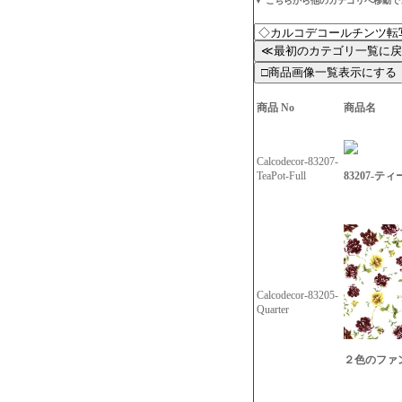
▼ こちらから他のカテゴリへ移動
商品 No
商品名
Calcodecor-83207-
83207-テ
TeaPot-Full
Calcodecor-83205-
Quarter
２色のファンタ