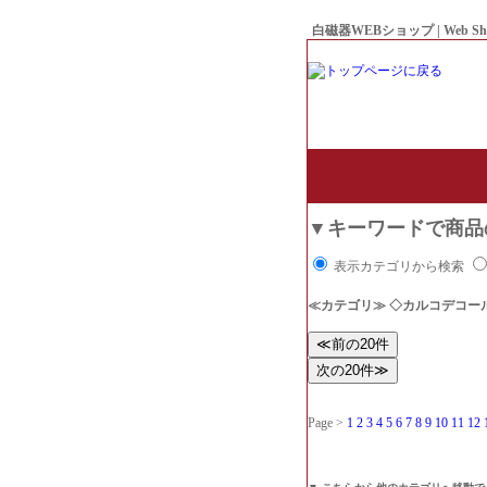
白磁器WEBショップ | Web Sh
● Since1998 Hakujiya
▼キーワードで商品
表示カテゴリから検索
≪カテゴリ≫ ◇カルコデコー
Page >
1
2
3
4
5
6
7
8
9
10
11
12