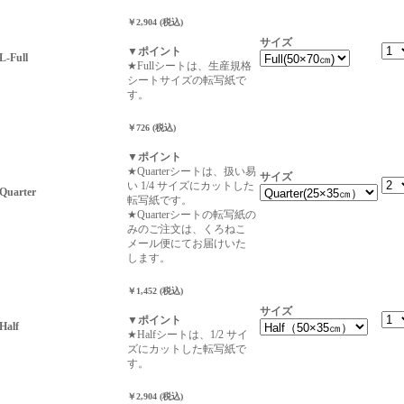
￥2,904 (税込)
サイズ
▼ポイント
Full
★Fullシートは、生産規格
シートサイズの転写紙で
す。
￥726 (税込)
▼ポイント
★Quarterシートは、扱い易
サイズ
い 1/4 サイズにカットした
arter
転写紙です。
★Quarterシートの転写紙の
みのご注文は、くろねこ
メール便にてお届けいた
します。
￥1,452 (税込)
サイズ
▼ポイント
Half
★Halfシートは、1/2 サイ
ズにカットした転写紙で
す。
￥2,904 (税込)