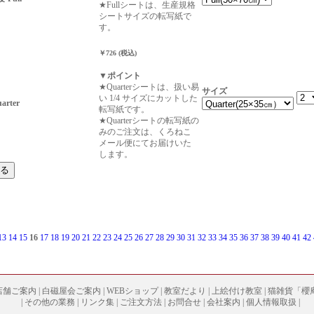
★Fullシートは、生産規格
シートサイズの転写紙で
す。
￥726 (税込)
▼ポイント
★Quarterシートは、扱い易
サイズ
い 1/4 サイズにカットした
rter
転写紙です。
★Quarterシートの転写紙の
みのご注文は、くろねこ
メール便にてお届けいた
します。
13
14
15
16
17
18
19
20
21
22
23
24
25
26
27
28
29
30
31
32
33
34
35
36
37
38
39
40
41
42
店舗ご案内
|
白磁屋会ご案内
|
WEBショップ
|
教室だより
|
上絵付け教室
|
猫雑貨「櫻
|
その他の業務
|
リンク集
|
ご注文方法
|
お問合せ
|
会社案内
|
個人情報取扱
|