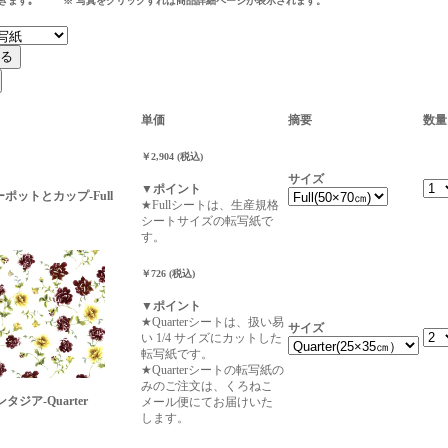
できます｡ ※ 写真をクリックすれば商品詳細ページが表示されます。
単価
摘要
数量
￥2,904 (税込)
サイズ
▼ポイント
ィーポットとカップ-Full
★Fullシートは、生産規格
シートサイズの転写紙で
す。
￥726 (税込)
▼ポイント
★Quarterシートは、扱い易
サイズ
い 1/4 サイズにカットした
転写紙です。
★Quarterシートの転写紙の
みのご注文は、くろねこ
ジア-Quarter
メール便にてお届けいた
します。