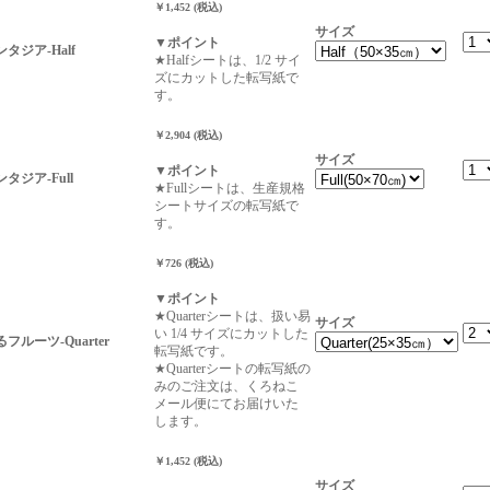
￥1,452 (税込)
サイズ
▼ポイント
タジア-Half
★Halfシートは、1/2 サイ
ズにカットした転写紙で
す。
￥2,904 (税込)
サイズ
▼ポイント
タジア-Full
★Fullシートは、生産規格
シートサイズの転写紙で
す。
￥726 (税込)
▼ポイント
★Quarterシートは、扱い易
サイズ
い 1/4 サイズにカットした
ルーツ-Quarter
転写紙です。
★Quarterシートの転写紙の
みのご注文は、くろねこ
メール便にてお届けいた
します。
￥1,452 (税込)
サイズ