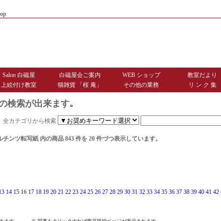
op
|
商品お届けまでのご案内
|
お問
Salon 白磁屋
白磁屋会ご案内
WEB ショップ
教室だより
上絵付け教室
猫雑貨 「桜 庵」
その他の業務
リ ン ク 集
の検索が出来ます｡
全カテゴリから検索
ルチンツ転写紙
内の商品 843 件を 20 件づつ表示しています。
13
14
15
16
17
18
19
20
21
22
23
24
25
26
27
28
29
30
31
32
33
34
35
36
37
38
39
40
41
42