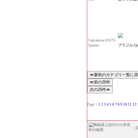
Calcodecor-83175-
ブラジル-Qua
Quarter
Page >
1
2
3
4
5
6
7
8
9
10
11
12
|