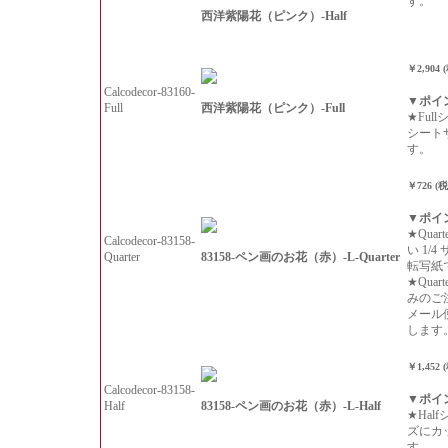
す。
西洋紫陽花（ピンク）-Half
￥2,904 
Calcodecor-83160-
▼ポイ
西洋紫陽花（ピンク）-Full
Full
★Ful
シート
す。
￥726 (
▼ポイ
★Qua
Calcodecor-83158-
い 1/
83158-ペン画のお花（赤）-L-Quarter
Quarter
転写紙
★Qua
みのご
メール
します
￥1,452 
Calcodecor-83158-
▼ポイ
83158-ペン画のお花（赤）-L-Half
Half
★Hal
ズにカ
す。