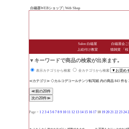
白磁器WEBショップ | Web Shop
● Since1998 Hakujiya
Salon 白磁屋
白磁屋会ご
上絵付け教室
猫雑貨 「桜
▼キーワードで商品の検索が出来ます｡
表示カテゴリから検索
全カテゴリから検索
≪カテゴリ≫ ◇カルコデコールチンツ転写紙
内の商品 843 件
Page >
1
2
3
4
5
6
7
8
9
10
11
12
13
14
15
16
17
18
19
20
21
22
23
24