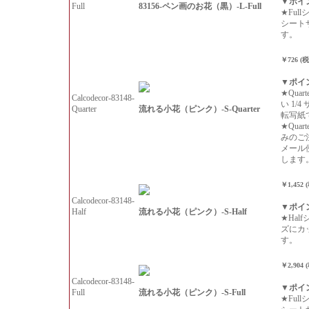
▼ポイ
83156-ペン画のお花（黒）-L-Full
Full
★Ful
シート
す。
￥726 (
▼ポイ
★Qua
Calcodecor-83148-
い 1/
流れる小花（ピンク）-S-Quarter
Quarter
転写紙
★Qua
みのご
メール
します
￥1,452 
Calcodecor-83148-
▼ポイ
流れる小花（ピンク）-S-Half
Half
★Hal
ズにカ
す。
￥2,904 
Calcodecor-83148-
▼ポイ
流れる小花（ピンク）-S-Full
Full
★Ful