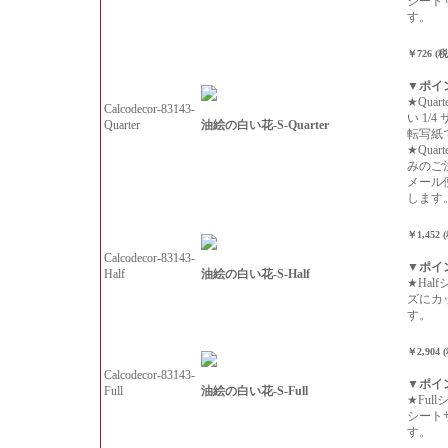
シート
す。
￥726 (
▼ポイ
★Qua
Calcodecor-83143-
い 1/
油絵の白い花-S-Quarter
Quarter
転写紙
★Qua
みのご
メール
します
￥1,452 
Calcodecor-83143-
▼ポイ
油絵の白い花-S-Half
Half
★Hal
ズにカ
す。
￥2,904 
Calcodecor-83143-
▼ポイ
油絵の白い花-S-Full
Full
★Ful
シート
す。