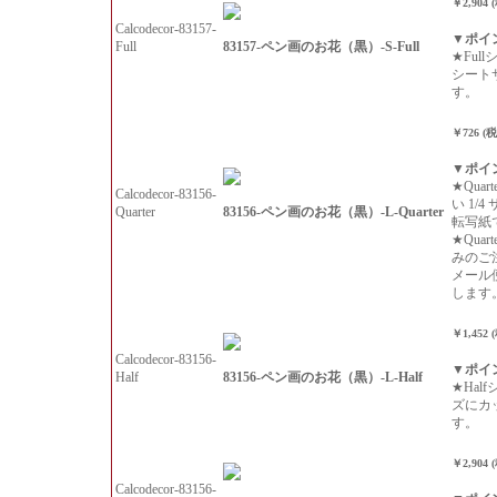
￥2,904 
Calcodecor-83157-
▼ポイ
83157-ペン画のお花（黒）-S-Full
Full
★Ful
シート
す。
￥726 (
▼ポイ
★Qua
Calcodecor-83156-
い 1/
83156-ペン画のお花（黒）-L-Quarter
Quarter
転写紙
★Qua
みのご
メール
します
￥1,452 
Calcodecor-83156-
▼ポイ
83156-ペン画のお花（黒）-L-Half
Half
★Hal
ズにカ
す。
￥2,904 
Calcodecor-83156-