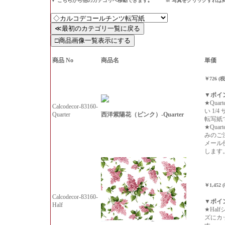
▼ こちらから他のカテゴリへ移動できます｡ ※ 写真をクリックすれば
商品 No
商品名
単価
￥726 (
▼ポイ
★Qua
Calcodecor-83160-
い 1/
西洋紫陽花（ピンク）-Quarter
Quarter
転写紙
★Qua
みのご
メール
します
￥1,452 
Calcodecor-83160-
▼ポイ
Half
★Hal
ズにカ