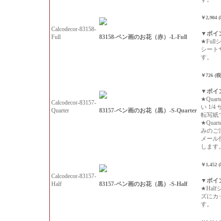
￥2,904 
Calcodecor-83158-
▼ポイ
83158-ペン画のお花（赤）-L-Full
Full
★Ful
シート
す。
￥726 (
▼ポイ
★Qua
Calcodecor-83157-
い 1/
83157-ペン画のお花（黒）-S-Quarter
Quarter
転写紙
★Qua
みのご
メール
します
￥1,452 
Calcodecor-83157-
▼ポイ
83157-ペン画のお花（黒）-S-Half
Half
★Hal
ズにカ
す。