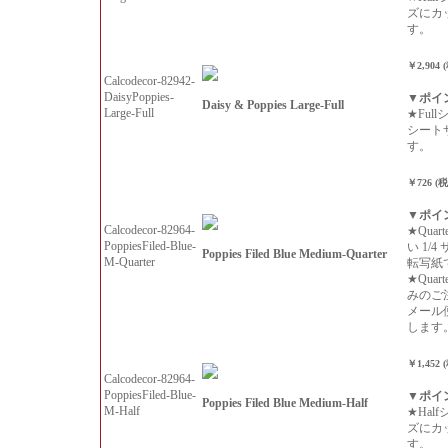
ズにカ
す。
￥2,904 
Calcodecor-82942-
DaisyPoppies-
▼ポイ
Daisy & Poppies Large-Full
Large-Full
★Ful
シート
す。
￥726 (
▼ポイ
Calcodecor-82964-
★Qua
PoppiesFiled-Blue-
い 1/
Poppies Filed Blue Medium-Quarter
M-Quarter
転写紙
★Qua
みのご
メール
します
￥1,452 
Calcodecor-82964-
PoppiesFiled-Blue-
▼ポイ
Poppies Filed Blue Medium-Half
M-Half
★Hal
ズにカ
す。