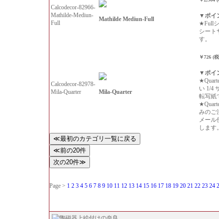
Calcodecor-82966-
Mathilde-Mediun-
▼ポイ
Mathilde Mediun-Full
Full
★Ful
シート
す。
￥726 (
▼ポイ
★Qua
Calcodecor-82978-
い 1/
Mila-Quarter
Mila-Quarter
転写紙
★Qua
みのご
メール
します
Page >
1
2
3
4
5
6
7
8
9
10
11
12
13
14
15
16
17
18
19
20
21
22
23
24