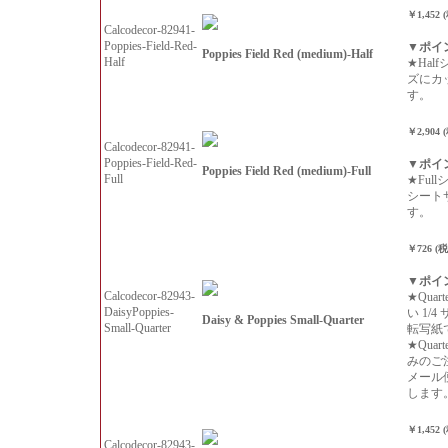
￥1,452 
Calcodecor-82941-
Poppies-Field-Red-
▼ポイ
Poppies Field Red (medium)-Half
Half
★Hal
ズにカ
す。
￥2,904 
Calcodecor-82941-
Poppies-Field-Red-
▼ポイ
Poppies Field Red (medium)-Full
Full
★Ful
シート
す。
￥726 (
▼ポイ
Calcodecor-82943-
★Qua
DaisyPoppies-
い 1/
Daisy & Poppies Small-Quarter
Small-Quarter
転写紙
★Qua
みのご
メール
します
￥1,452 
Calcodecor-82943-