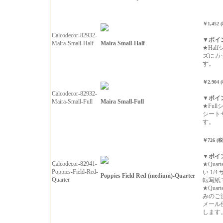
￥1,452 
Calcodecor-82932-
▼ポイ
Maira Small-Half
Maira-Small-Half
★Hal
ズにカ
す。
￥2,904 
Calcodecor-82932-
▼ポイ
Maira Small-Full
Maira-Small-Full
★Ful
シート
す。
￥726 (
▼ポイ
Calcodecor-82941-
★Qua
Poppies-Field-Red-
い 1/
Poppies Field Red (medium)-Quarter
Quarter
転写紙
★Qua
みのご
メール
します