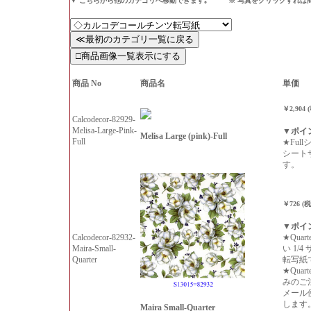
▼ こちらから他のカテゴリへ移動できます｡ ※ 写真をクリックすれば
商品 No
商品名
単価
￥2,904 
Calcodecor-82929-
Melisa-Large-Pink-
▼ポイ
Melisa Large (pink)-Full
Full
★Ful
シート
す。
￥726 (
▼ポイ
Calcodecor-82932-
★Qua
Maira-Small-
い 1/
Quarter
転写紙
★Qua
みのご
メール
します
Maira Small-Quarter