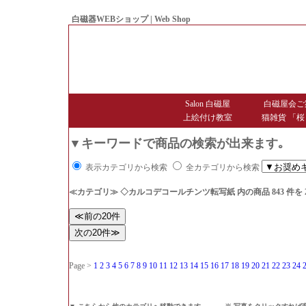
白磁器WEBショップ | Web Shop
● Since1998 Hakujiya
Salon 白磁屋
白磁屋会ご
上絵付け教室
猫雑貨 「桜
▼キーワードで商品の検索が出来ます｡
表示カテゴリから検索
全カテゴリから検索
≪カテゴリ≫ ◇カルコデコールチンツ転写紙
内の商品 843 件
Page >
1
2
3
4
5
6
7
8
9
10
11
12
13
14
15
16
17
18
19
20
21
22
23
24