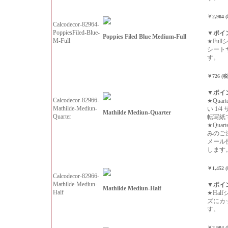
￥2,904 
Calcodecor-82964-
PoppiesFiled-Blue-
▼ポイ
Poppies Filed Blue Medium-Full
M-Full
★Ful
シート
す。
￥726 (
▼ポイ
Calcodecor-82966-
★Qua
Mathilde-Mediun-
い 1/
Mathilde Mediun-Quarter
Quarter
転写紙
★Qua
みのご
メール
します
￥1,452 
Calcodecor-82966-
Mathilde-Mediun-
▼ポイ
Mathilde Mediun-Half
Half
★Hal
ズにカ
す。
￥2,904 