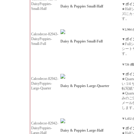
DaisyPoppies-
▼ポイ
Daisy & Poppies Small-Half
Small-Half
★Hal
ズにカ
す。
￥2,904 
Calcodecor-82943-
DaisyPoppies-
▼ポイ
Daisy & Poppies Small-Full
Small-Full
★Ful
シート
す。
￥726 (
▼ポイ
Calcodecor-82942-
★Qua
DaisyPoppies-
い 1/
Daisy & Poppies Large-Quarter
Large-Quarter
転写紙
★Qua
みのご
メール
します
￥1,452 
Calcodecor-82942-
DaisyPoppies-
▼ポイ
Daisy & Poppies Large-Half
Large-Half
★Hal