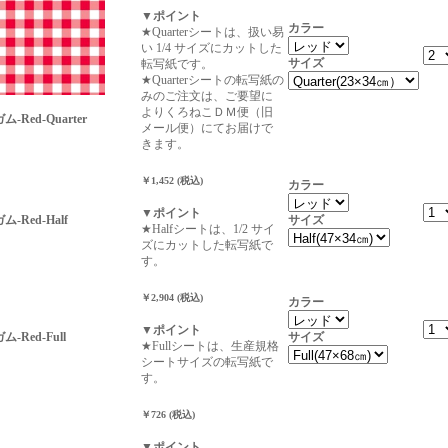
▼ポイント
カラー
★Quarterシートは、扱い易
い 1/4 サイズにカットした
サイズ
転写紙です。
★Quarterシートの転写紙の
みのご注文は、ご要望に
よりくろねこＤＭ便（旧
ム-Red-Quarter
メール便）にてお届けで
きます。
￥1,452 (税込)
カラー
▼ポイント
ム-Red-Half
サイズ
★Halfシートは、1/2 サイ
ズにカットした転写紙で
す。
￥2,904 (税込)
カラー
▼ポイント
ム-Red-Full
サイズ
★Fullシートは、生産規格
シートサイズの転写紙で
す。
￥726 (税込)
▼ポイント