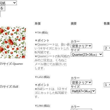
単価
摘要
数量
￥726 (税込)
▼ポイント
カラー
★Quarterシートは、扱い易
い 1/4 サイズにカットした
サイズ
転写紙です。
★Quarterシートの転写紙の
みのご注文は、くろねこ
ズSサイズ-Quarter
メール便にてお届けいた
します。
￥1,452 (税込)
カラー
▼ポイント
ズSサイズ-Half
サイズ
★Halfシートは、1/2 サイ
ズにカットした転写紙で
す。
￥2,904 (税込)
カラー