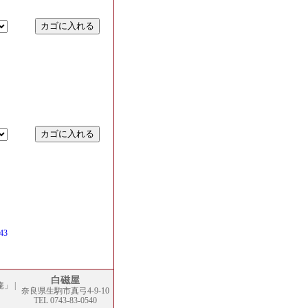
43
白磁屋
庵」
|
奈良県生駒市真弓4-9-10
TEL 0743-83-0540