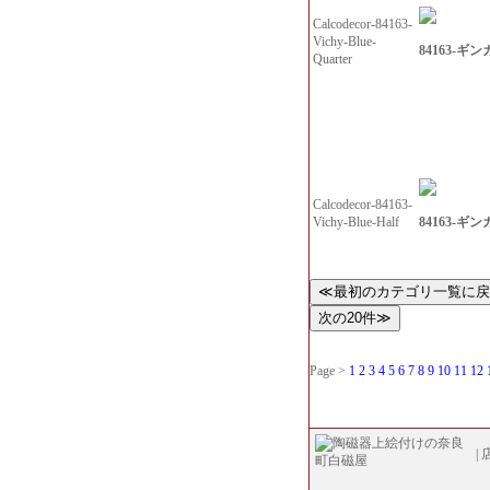
Calcodecor-84163-
Vichy-Blue-
84163-ギンガ
Quarter
Calcodecor-84163-
84163-ギンガ
Vichy-Blue-Half
Page >
1
2
3
4
5
6
7
8
9
10
11
12
|