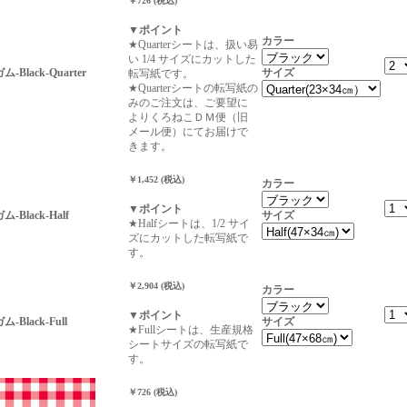
￥726 (税込)
▼ポイント
カラー
★Quarterシートは、扱い易
い 1/4 サイズにカットした
ム-Black-Quarter
サイズ
転写紙です。
★Quarterシートの転写紙の
みのご注文は、ご要望に
よりくろねこＤＭ便（旧
メール便）にてお届けで
きます。
￥1,452 (税込)
カラー
▼ポイント
ム-Black-Half
サイズ
★Halfシートは、1/2 サイ
ズにカットした転写紙で
す。
￥2,904 (税込)
カラー
▼ポイント
ム-Black-Full
サイズ
★Fullシートは、生産規格
シートサイズの転写紙で
す。
￥726 (税込)