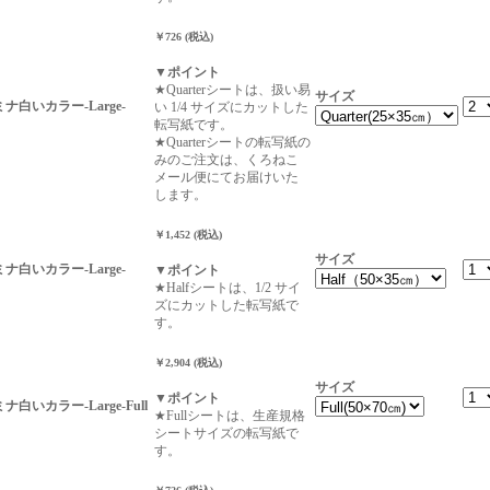
￥726 (税込)
▼ポイント
★Quarterシートは、扱い易
サイズ
ーミナ白いカラー-Large-
い 1/4 サイズにカットした
転写紙です。
★Quarterシートの転写紙の
みのご注文は、くろねこ
メール便にてお届けいた
します。
￥1,452 (税込)
サイズ
ーミナ白いカラー-Large-
▼ポイント
★Halfシートは、1/2 サイ
ズにカットした転写紙で
す。
￥2,904 (税込)
サイズ
▼ポイント
ミナ白いカラー-Large-Full
★Fullシートは、生産規格
シートサイズの転写紙で
す。