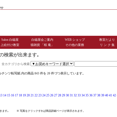
op
|
商品お届けまでのご案内
|
お問
Salon 白磁屋
白磁屋会ご案内
WEB ショップ
教室だより
上絵付け教室
猫雑貨 「桜 庵」
その他の業務
リ ン ク 集
の検索が出来ます｡
全カテゴリから検索
ルチンツ転写紙
内の商品 843 件を 20 件づつ表示しています。
13
14
15
16
17
18
19
20
21
22
23
24
25
26
27
28
29
30
31
32
33
34
35
36
37
38
39
40
41
42
できます｡ ※ 写真をクリックすれば商品詳細ページが表示されます。