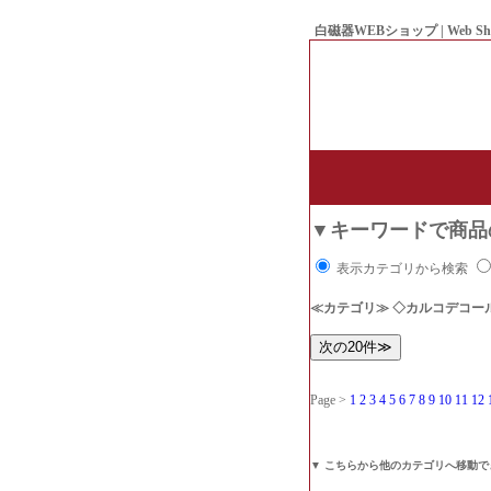
白磁器WEBショップ | Web Sh
● Since1998 Hakujiya
▼キーワードで商品
表示カテゴリから検索
≪カテゴリ≫ ◇カルコデコー
Page >
1
2
3
4
5
6
7
8
9
10
11
12
▼ こちらから他のカテゴリへ移動