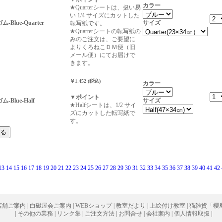
カラー
★Quarterシートは、扱い易
い 1/4 サイズにカットした
ム-Blue-Quarter
サイズ
転写紙です。
★Quarterシートの転写紙の
みのご注文は、ご要望に
よりくろねこＤＭ便（旧
メール便）にてお届けで
きます。
￥1,452 (税込)
カラー
▼ポイント
ム-Blue-Half
サイズ
★Halfシートは、1/2 サイ
ズにカットした転写紙で
す。
13
14
15
16
17
18
19
20
21
22
23
24
25
26
27
28
29
30
31
32
33
34
35
36
37
38
39
40
41
42
店舗ご案内
|
白磁屋会ご案内
|
WEBショップ
|
教室だより
|
上絵付け教室
|
猫雑貨「櫻
|
その他の業務
|
リンク集
|
ご注文方法
|
お問合せ
|
会社案内
|
個人情報取扱
|