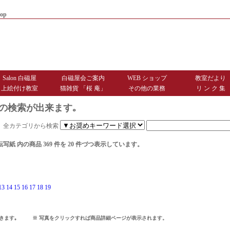
op
|
商品お届けまでのご案内
|
お問
Salon 白磁屋
白磁屋会ご案内
WEB ショップ
教室だより
上絵付け教室
猫雑貨 「桜 庵」
その他の業務
リ ン ク 集
の検索が出来ます｡
全カテゴリから検索
転写紙
内の商品 369 件を 20 件づつ表示しています。
13
14
15
16
17
18
19
できます｡ ※ 写真をクリックすれば商品詳細ページが表示されます。