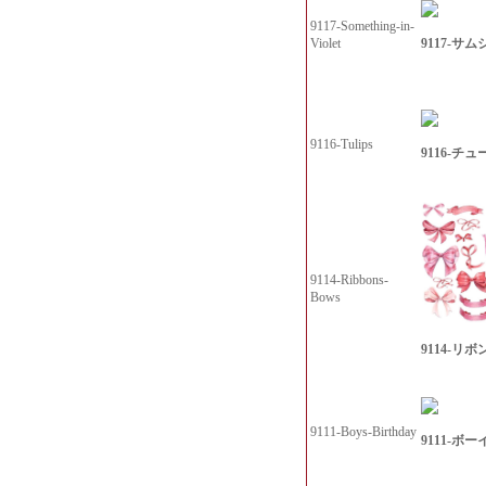
9117-Something-in-
9117-サ
Violet
9116-Tulips
9116-チ
9114-Ribbons-
Bows
9114-リボ
9111-Boys-Birthday
9111-ボ