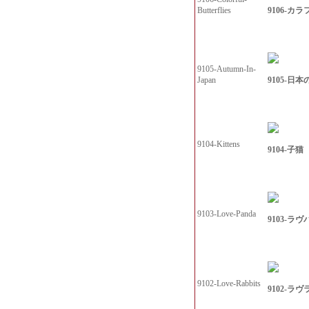
9106-カ
Butterflies
9105-Autumn-In-
9105-日本
Japan
9104-Kittens
9104-子猫
9103-Love-Panda
9103-ラ
9102-Love-Rabbits
9102-ラ