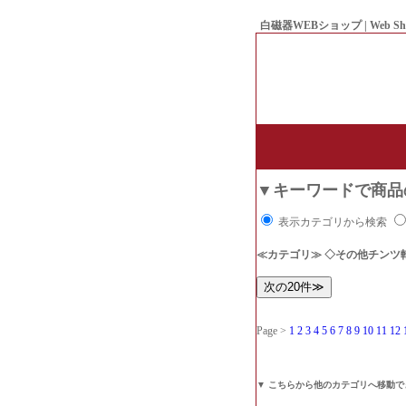
白磁器WEBショップ | Web Sh
● Since1998 Hakujiya
▼キーワードで商品
表示カテゴリから検索
≪カテゴリ≫ ◇その他チンツ
Page >
1
2
3
4
5
6
7
8
9
10
11
12
▼ こちらから他のカテゴリへ移動