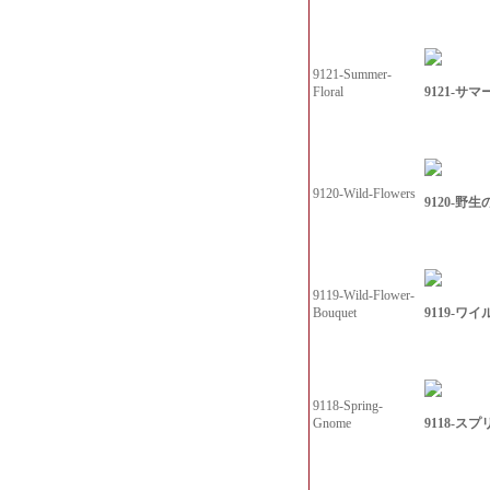
9121-Summer-
9121-サ
Floral
9120-Wild-Flowers
9120-野
9119-Wild-Flower-
9119-ワ
Bouquet
9118-Spring-
9118-ス
Gnome