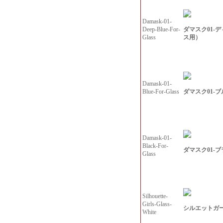
Damask-01-
ダマスク01-
Deep-Blue-For-
ス用）
Glass
Damask-01-
ダマスク01-
Blue-For-Glass
Damask-01-
Black-For-
ダマスク01-
Glass
Silhouette-
Girls-Glass-
シルエットガ
White