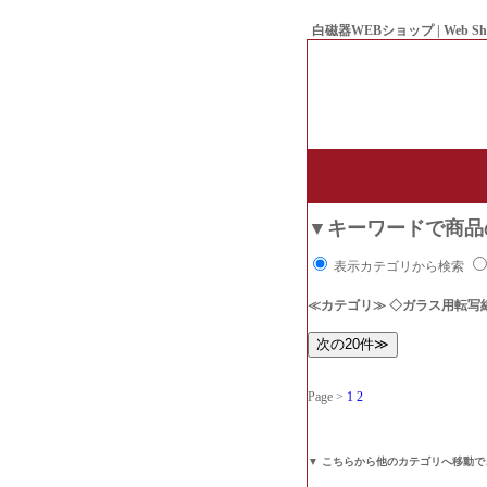
白磁器WEBショップ | Web Sh
● Since1998 Hakujiya
▼キーワードで商品
表示カテゴリから検索
≪カテゴリ≫ ◇ガラス用転写
Page >
1
2
▼ こちらから他のカテゴリへ移動