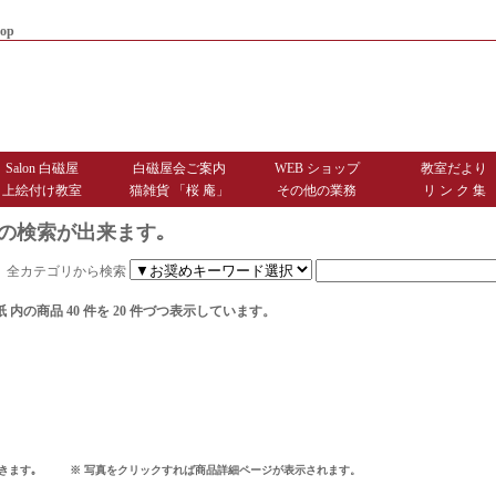
op
|
商品お届けまでのご案内
|
お問
Salon 白磁屋
白磁屋会ご案内
WEB ショップ
教室だより
上絵付け教室
猫雑貨 「桜 庵」
その他の業務
リ ン ク 集
の検索が出来ます｡
全カテゴリから検索
紙
内の商品 40 件を 20 件づつ表示しています。
できます｡ ※ 写真をクリックすれば商品詳細ページが表示されます。