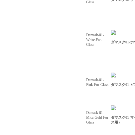
Glass
Damask-01-
White-For-
ダマスク01-
Glass
Damask-01-
ダマスク01-
Pink-For-Glass
Damask-01-
ダマスク01-
Mica-Gold-For-
ス用）
Glass