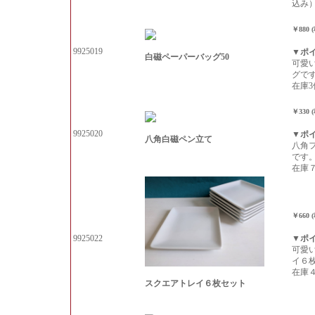
込み
￥880 
9925019
▼ポ
白磁ペーパーバッグ50
可愛
グで
在庫3
￥330 
9925020
▼ポ
八角白磁ペン立て
八角
です
在庫
￥660 
9925022
▼ポ
可愛
イ６
在庫
スクエアトレイ６枚セット