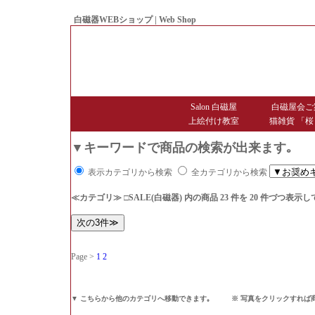
白磁器WEBショップ | Web Shop
● Since1998 Hakujiya
Salon 白磁屋
白磁屋会ご
上絵付け教室
猫雑貨 「桜
▼キーワードで商品の検索が出来ます｡
表示カテゴリから検索
全カテゴリから検索
≪カテゴリ≫ □SALE(白磁器)
内の商品 23 件を 20 件づつ表示
Page >
1
2
▼ こちらから他のカテゴリへ移動できます｡ ※ 写真をクリックすれば