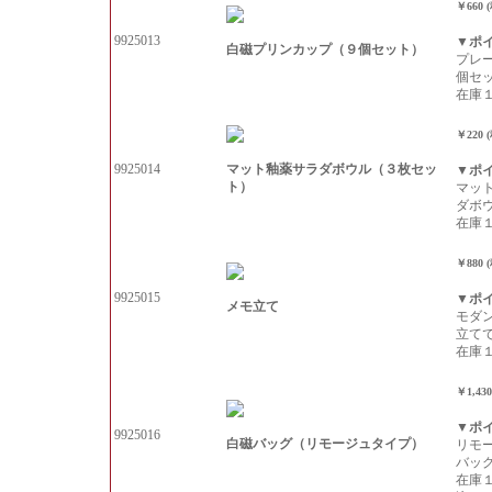
￥660 
9925013
▼ポ
白磁プリンカップ（９個セット）
プレ
個セ
在庫
￥220 
マット釉薬サラダボウル（３枚セッ
9925014
▼ポ
ト）
マッ
ダボ
在庫
￥880 
9925015
▼ポ
メモ立て
モダ
立て
在庫
￥1,43
▼ポ
9925016
白磁バッグ（リモージュタイプ）
リモ
バッ
在庫１