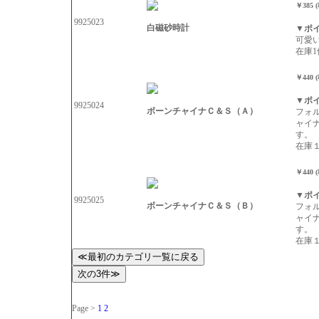
￥385 
9925023
白磁砂時計
▼ポ
可愛
在庫1
￥440 
▼ポ
9925024
ボーンチャイナＣ＆Ｓ（Ａ）
フォ
ャイ
す。
在庫
￥440 
▼ポ
9925025
ボーンチャイナＣ＆Ｓ（Ｂ）
フォ
ャイ
す。
在庫
Page >
1
2