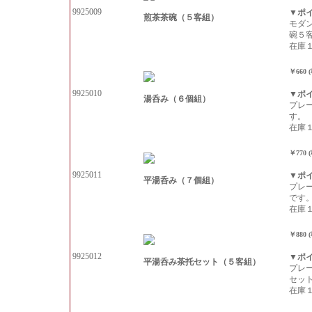
9925009
▼ポ
煎茶茶碗（５客組）
モダ
碗５
在庫
￥660 
9925010
▼ポ
湯呑み（６個組）
プレ
す。
在庫
￥770 
9925011
▼ポ
平湯呑み（７個組）
プレ
です
在庫
￥880 
9925012
▼ポ
平湯呑み茶托セット（５客組）
プレ
セッ
在庫