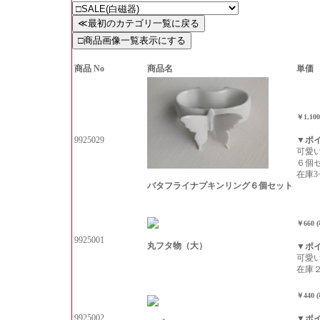
商品 No
商品名
単価
￥1,10
9925029
▼ポ
可愛
６個
在庫3
バタフライナプキンリング６個セット
￥660 
9925001
丸フタ物（大）
▼ポ
可愛
在庫
￥440 
9925002
▼ポ