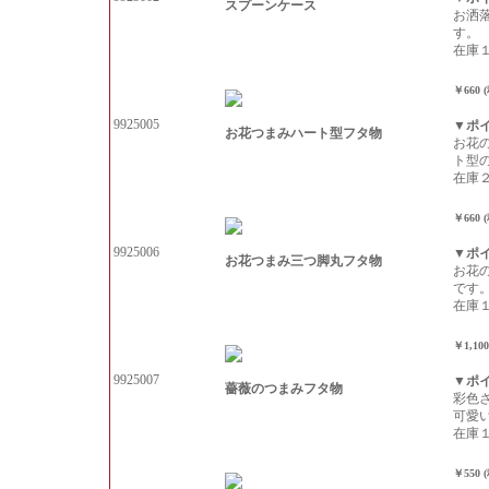
スプーンケース
お洒
す。
在庫
￥660 
9925005
▼ポ
お花つまみハート型フタ物
お花
ト型
在庫
￥660 
9925006
▼ポ
お花つまみ三つ脚丸フタ物
お花
です
在庫
￥1,10
9925007
▼ポ
薔薇のつまみフタ物
彩色
可愛
在庫
￥550 