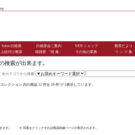
op
|
商品お届けまでのご案内
|
お問
Salon 白磁屋
白磁屋会ご案内
WEB ショップ
教室だより
上絵付け教室
猫雑貨 「桜 庵」
その他の業務
リ ン ク 集
の検索が出来ます｡
全カテゴリから検索
ナコレクション
内の商品 32 件を 20 件づつ表示しています。
できます｡ ※ 写真をクリックすれば商品詳細ページが表示されます。