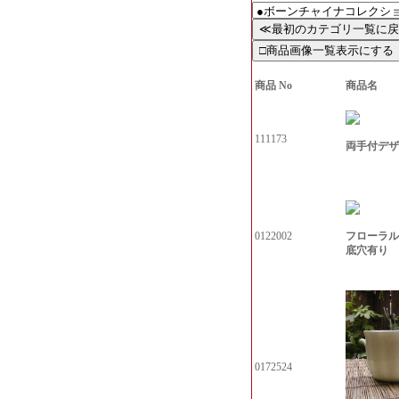
商品 No
商品名
111173
両手付デザ
フローラル
0122002
底穴有り
0172524