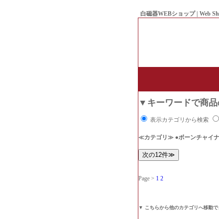
白磁器WEBショップ | Web Sh
● Since1998 Hakujiya
▼キーワードで商品
表示カテゴリから検索
≪カテゴリ≫ ●ボーンチャイ
Page >
1
2
▼ こちらから他のカテゴリへ移動