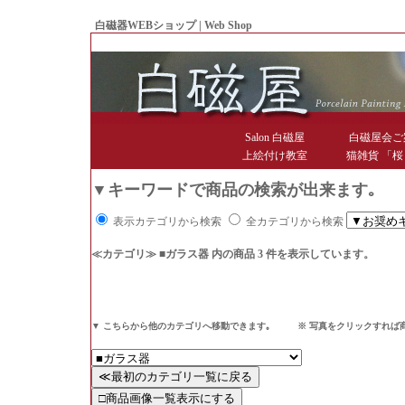
白磁器WEBショップ | Web Shop
● Since1998 Hakujiya
Salon 白磁屋
白磁屋会ご
上絵付け教室
猫雑貨 「桜
▼キーワードで商品の検索が出来ます｡
表示カテゴリから検索
全カテゴリから検索
≪カテゴリ≫ ■ガラス器
内の商品 3 件を表示しています。
▼ こちらから他のカテゴリへ移動できます｡ ※ 写真をクリックすれば