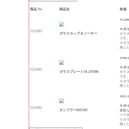
商品 No
商品名
単価
￥2,09
▼ポ
3321003
ガラスカップ＆ソーサー
ガラ
です
※ガ
用く
￥990 
▼ポ
3321002
ガラスプレート18-219306
ガラ
です
※ガ
用く
￥825 
▼ポ
3321001
タンブラーB45102
素敵
ーで
※ガ
用く